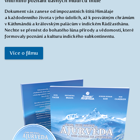
vnitřního poznání dávných mudrců Indie
Dokument vás zanese od impozantních štítů Himálaje
a každodenního života v jeho údolích, až k posvátným chrámům
v Káthmándú a královským palácům v indickém Rádžasthánu.
Nechte se přenést do bohatého lůna přírody a vědomostí, které
formovaly poznání a kulturu indického subkontinentu.
Více o filmu