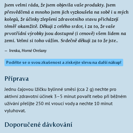
Jsem velmi ráda, že jsem objevila vaše produkty. Jsem
přesvědčená a mnoho jsem jich vyzkoušela na sobě i u mých
kolegů, že účinky zlepšení zdravotního stavu přicházejí
téměř okamžitě. Děkuji z celého srdce, i za to, že vaše
prvotřídní výrobky jsou dostupné (i cenově) všem lidem na
zemi. Velmi si toho vážím. Srdečně děkuji za to že jste..
Irenka, Horné Orešany
Podělte se o svou zkušenost a získejte slevu na další nákup!
Příprava
Jednu čajovou lžičku bylinné směsi (cca 2 g) nechte pro
aktivní zdravotní účinek 3–5 minut povařit nebo při běžném
užívání přelijte 250 ml vroucí vody a nechte 10 minut
vyluhovat.
Doporučené dávkování