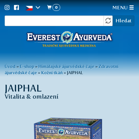
0
MENU
Vyhledávání
Přejít
Hledat
k
hlavnímu
obsahu
Jste
Úvod
»
E-shop
»
Himálajské ájurvédské čaje
»
Zdravotní
ájurvédské čaje
»
Kožní tkáň
»
JAIPHAL
zde
JAIPHAL
Vitalita & omlazení