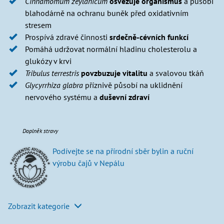
Cinnamomum zeylanicum
osvěžuje organismus
a působí
blahodárně na ochranu buněk před oxidativním
stresem
Prospívá zdravé činnosti
srdečně-cévních funkcí
Pomáhá udržovat normální hladinu cholesterolu a
glukózy v krvi
Tribulus terrestris
povzbuzuje vitalitu
a svalovou tkáň
Glycyrrhiza glabra
příznivě působí na uklidnění
nervového systému a
duševní zdraví
Doplněk stravy
Podívejte se na přírodní sběr bylin a ruční
výrobu čajů v Nepálu
Zobrazit kategorie