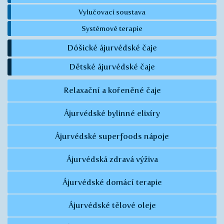
Vylučovací soustava
Systémové terapie
Dóšické ájurvédské čaje
Dětské ájurvédské čaje
Relaxační a kořeněné čaje
Ájurvédské bylinné elixíry
Ájurvédské superfoods nápoje
Ájurvédská zdravá výživa
Ájurvédské domácí terapie
Ájurvédské tělové oleje