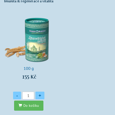
Imunita & regenerace a vitalita
100 g
155 Kč
Množství
-
+
Do košíku