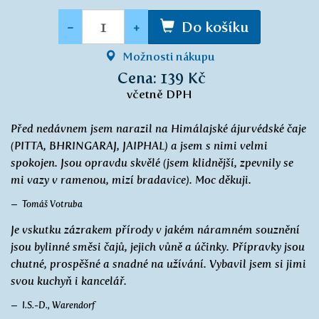
Množství
-
+
Do košíku
Možnosti nákupu
Cena: 139 Kč
včetně DPH
Před nedávnem jsem narazil na Himálajské ájurvédské čaje
(PITTA, BHRINGARAJ, JAIPHAL) a jsem s nimi velmi
spokojen. Jsou opravdu skvělé (jsem klidnější, zpevnily se
mi vazy v ramenou, mizí bradavice). Moc děkuji.
Tomáš Votruba
Je vskutku zázrakem přírody v jakém náramném souznění
jsou bylinné směsi čajů, jejich vůně a účinky. Přípravky jsou
chutné, prospěšné a snadné na užívání. Vybavil jsem si jimi
svou kuchyň i kancelář.
I.S.-D., Warendorf