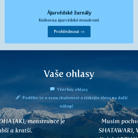
Ájurvédské žurnály
Knihovna ájurvédské moudrosti
Prohlédnout →
Vaše ohlasy
Všechny ohlasy
Podělte se o svou zkušenost a získejte slevu na další
nákup!
Musím pochválit vaše čaje RANJAKA,
SHATAWARI, VIDANGA a ASHOKA a z