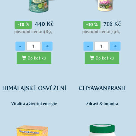
440 Kč
716 Kč
-10 %
-10 %
původní cena: 489,-
původní cena: 796,-
Množství
Množství
-
+
-
+
Do košíku
Do košíku
HIMÁLAJSKÉ OSVĚŽENÍ
CHYAWANPRASH
Vitalita a životní energie
Zdraví & imunita