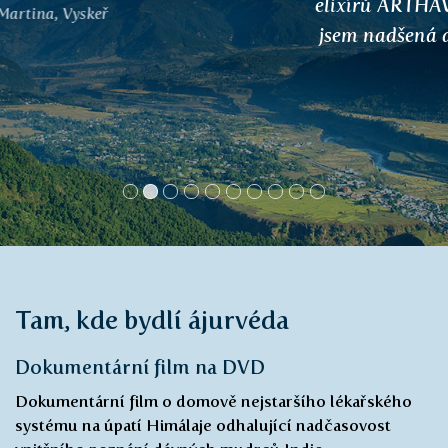
elixírů ARTHAVAPRASH. Skvěle fungují,
jsem nadšená a nedám na vás dopustit!
Lenka
Tam, kde bydlí ájurvéda
Dokumentární film na DVD
Dokumentární film o domově nejstaršího lékařského
systému na úpatí Himálaje odhalující nadčasovost