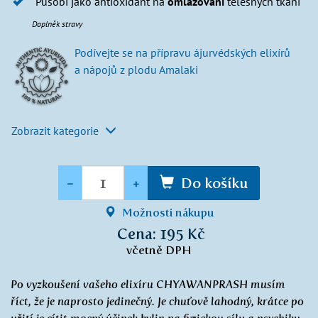
Působí jako antioxidant na
omlazování
tělesných tkání
Doplněk stravy
Podívejte se na přípravu ájurvédských elixírů
a nápojů z plodu Amalaki
Zobrazit kategorie
Množství
-
+
Do košíku
Možnosti nákupu
Cena: 195 Kč
včetně DPH
Po vyzkoušení vašeho elixíru CHYAWANPRASH musím
říct, že je naprosto jedinečný. Je chuťově lahodný, krátce po