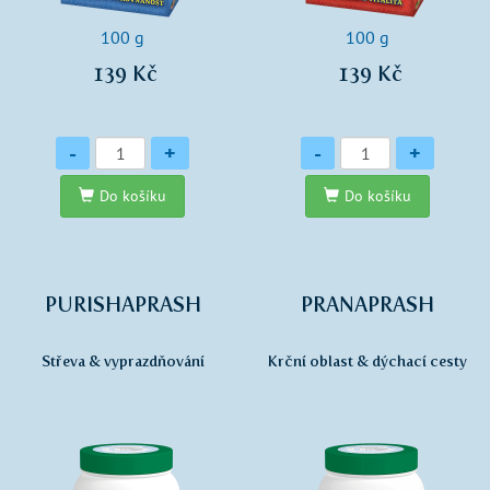
100 g
100 g
139 Kč
139 Kč
Množství
Množství
-
+
-
+
Do košíku
Do košíku
PURISHAPRASH
PRANAPRASH
Střeva & vyprazdňování
Krční oblast & dýchací cesty