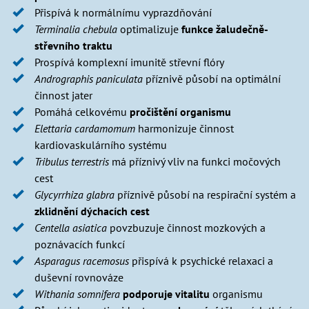
Přispívá k normálnímu vyprazdňování
Terminalia chebula
optimalizuje
funkce žaludečně-
střevního traktu
Prospívá komplexní imunitě střevní flóry
Andrographis paniculata
příznivě působí na optimální
činnost jater
Pomáhá celkovému
pročištění
organismu
Elettaria cardamomum
harmonizuje činnost
kardiovaskulárního systému
Tribulus terrestris
má příznivý vliv na funkci močových
cest
Glycyrrhiza glabra
příznivě působí na respirační systém a
zklidnění dýchacích cest
Centella asiatica
povzbuzuje činnost mozkových a
poznávacích funkcí
Asparagus racemosus
přispívá k psychické relaxaci a
duševní rovnováze
Withania somnifera
podporuje vitalitu
organismu