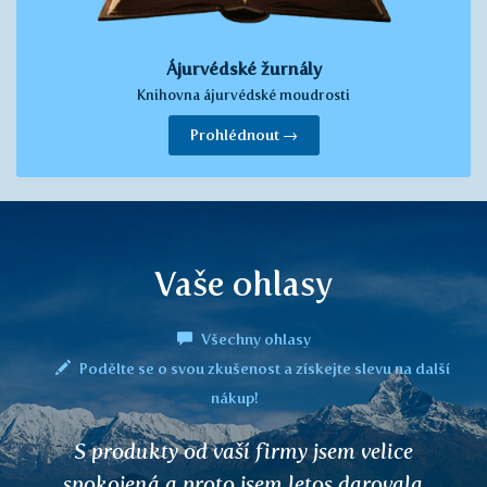
Ájurvédské žurnály
Knihovna ájurvédské moudrosti
Prohlédnout →
Vaše ohlasy
Všechny ohlasy
Podělte se o svou zkušenost a získejte slevu na další
nákup!
S produkty od vaší firmy jsem velice
spokojená a proto jsem letos darovala