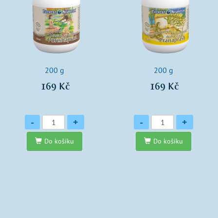
200 g
200 g
169 Kč
169 Kč
Množství
Množství
-
+
-
+
Do košíku
Do košíku