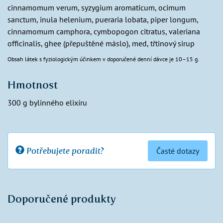
cinnamomum verum, syzygium aromaticum, ocimum
sanctum, inula helenium, pueraria lobata, piper longum,
cinnamomum camphora, cymbopogon citratus, valeriana
officinalis, ghee (přepuštěné máslo), med, třtinový sirup
Obsah látek s fyziologickým účinkem v doporučené denní dávce je 10–15 g.
Hmotnost
300 g bylinného elixíru
Potřebujete poradit?
Časté dotazy
Doporučené produkty