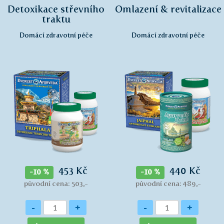
Detoxikace střevního
Omlazení & revitalizace
traktu
Domácí zdravotní péče
Domácí zdravotní péče
453 Kč
440 Kč
-10 %
-10 %
původní cena: 503,-
původní cena: 489,-
Množství
Množství
-
+
-
+