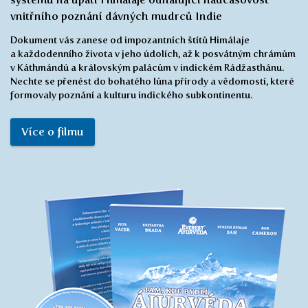
vnitřního poznání dávných mudrců Indie
Dokument vás zanese od impozantních štítů Himálaje
a každodenního života v jeho údolích, až k posvátným chrámům
v Káthmándú a královským palácům v indickém Rádžasthánu.
Nechte se přenést do bohatého lůna přírody a vědomostí, které
formovaly poznání a kulturu indického subkontinentu.
Více o filmu