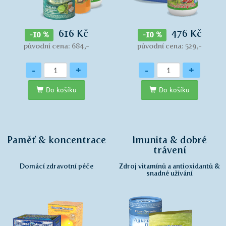
616 Kč
476 Kč
-10 %
-10 %
původní cena: 684,-
původní cena: 529,-
Množství
Množství
-
+
-
+
Do košíku
Do košíku
Paměť & koncentrace
Imunita & dobré
trávení
Domácí zdravotní péče
Zdroj vitamínů a antioxidantů &
snadné užívání