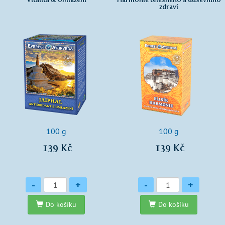
zdraví
100 g
100 g
139 Kč
139 Kč
Množství
Množství
-
+
-
+
Do košíku
Do košíku