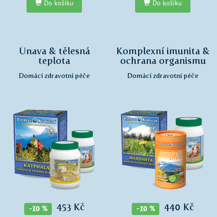
Do košíku
Do košíku
Únava & tělesná
Komplexní imunita &
teplota
ochrana organismu
Domácí zdravotní péče
Domácí zdravotní péče
453 Kč
440 Kč
-10 %
-10 %