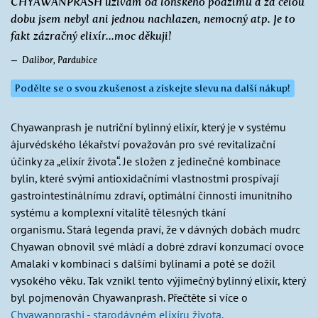
CHYAWANPRASH užívám od loňského podzimu a za celou
dobu jsem nebyl ani jednou nachlazen, nemocný atp. Je to
fakt zázračný elixír...moc děkuji!
Dalibor, Pardubice
Podělte se o svou zkušenost a získejte slevu na další nákup!
Chyawanprash je nutriční bylinný elixír, který je v systému
ájurvédského lékařství považován pro své revitalizační
účinky za „elixír života“. Je složen z jedinečné kombinace
bylin, které svými antioxidačními vlastnostmi prospívají
gastrointestinálnímu zdraví, optimální činnosti imunitního
systému a komplexní vitalitě tělesných tkání
organismu. Stará legenda praví, že v dávných dobách mudrc
Chyawan obnovil své mládí a dobré zdraví konzumací ovoce
Amalaki v kombinaci s dalšími bylinami a poté se dožil
vysokého věku. Tak vznikl tento výjimečný bylinný elixír, který
byl pojmenován Chyawanprash. Přečtěte si více o
Chyawanprashi - starodávném elixíru života.