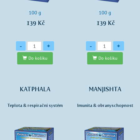
100 g
100 g
139 Kč
139 Kč
Množství
Množství
-
+
-
+
Do košíku
Do košíku
KATPHALA
MANJISHTA
Teplota & respirační systém
Imunita & obranyschopnost