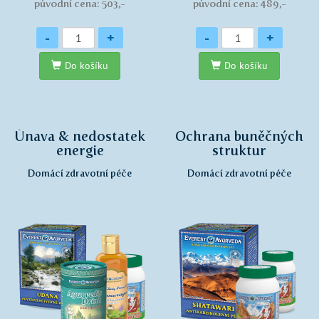
původní cena: 503,-
původní cena: 489,-
Množství
Množství
-
+
-
+
Do košíku
Do košíku
Únava & nedostatek
Ochrana buněčných
energie
struktur
Domácí zdravotní péče
Domácí zdravotní péče