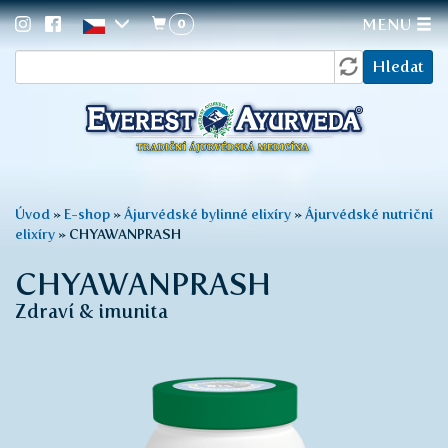
0
MENU
Vyhledávání
Přejít
Hledat
k
hlavnímu
obsahu
Jste
Úvod
»
E-shop
»
Ájurvédské bylinné elixíry
»
Ájurvédské nutriční
elixíry
»
CHYAWANPRASH
zde
CHYAWANPRASH
Zdraví & imunita