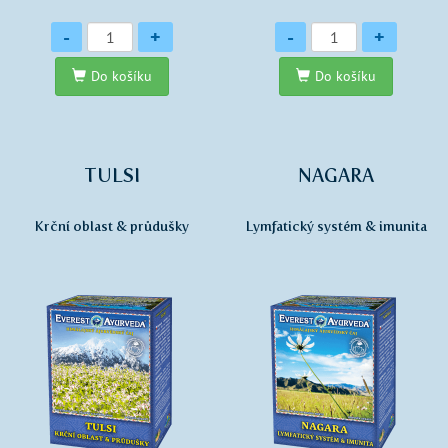
Množství
Množství
-
+
-
+
Do košíku
Do košíku
TULSI
NAGARA
Krční oblast & průdušky
Lymfatický systém & imunita