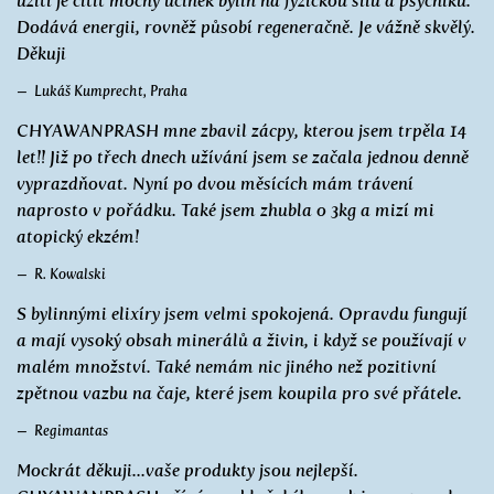
užití je cítit mocný účinek bylin na fyzickou sílu a psychiku.
Dodává energii, rovněž působí regeneračně. Je vážně skvělý.
Děkuji
Lukáš Kumprecht, Praha
CHYAWANPRASH mne zbavil zácpy, kterou jsem trpěla 14
let!! Již po třech dnech užívání jsem se začala jednou denně
vyprazdňovat. Nyní po dvou měsících mám trávení
naprosto v pořádku. Také jsem zhubla o 3kg a mizí mi
atopický ekzém!
R. Kowalski
S bylinnými elixíry jsem velmi spokojená. Opravdu fungují
a mají vysoký obsah minerálů a živin, i když se používají v
malém množství. Také nemám nic jiného než pozitivní
zpětnou vazbu na čaje, které jsem koupila pro své přátele.
Regimantas
Mockrát děkuji...vaše produkty jsou nejlepší.