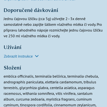
Doporučené dávkování
Jednu čajovou lžičku (cca 5g) užívejte 2–3x denně
samostatně nebo zapijte šálkem vlažného mléka či vody. Pro
přípravu lahodného nápoje rozmíchejte jednu čajovou lžičku
ve 250 ml vlažného mléka či vody.
Užívání
Zobrazit instrukce
Složení
emblica officinalis, terminalia bellirica, terminalia chebula,
andrographis paniculata, elettaria cardamomum, tribulus
terrestris, glycyrrhiza glabra, centella asiatica, asparagus
racemosus, withania somnifera, vitis vinifera, santalum
album, curcuma zedoaria, myristica fragrans, cuminum
cyminum, tinospora cordifolia, cinnamomum zeylanicum,