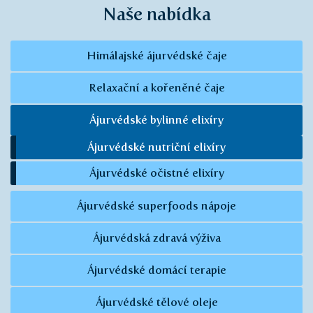
Naše nabídka
Himálajské ájurvédské čaje
Relaxační a kořeněné čaje
Ájurvédské bylinné elixíry
Ájurvédské nutriční elixíry
Ájurvédské očistné elixíry
Ájurvédské superfoods nápoje
Ájurvédská zdravá výživa
Ájurvédské domácí terapie
Ájurvédské tělové oleje