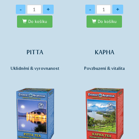
Množství
Množství
-
+
-
+
Do košíku
Do košíku
PITTA
KAPHA
Uklidnění & vyrovnanost
Povzbuzení & vitalita