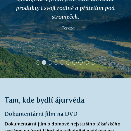
produkty i svojí rodině a přátelům pod
stromeček.
Tereza
Tam, kde bydlí ájurvéda
Dokumentární film na DVD
Dokumentární film o domově nejstaršího lékařského
systému na úpatí Himálaje odhalující nadčasovost