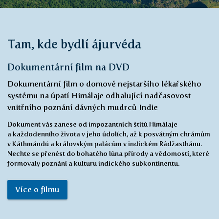
Tam, kde bydlí ájurvéda
Dokumentární film na DVD
Dokumentární film o domově nejstaršího lékařského
systému na úpatí Himálaje odhalující nadčasovost
vnitřního poznání dávných mudrců Indie
Dokument vás zanese od impozantních štítů Himálaje
a každodenního života v jeho údolích, až k posvátným chrámům
v Káthmándú a královským palácům v indickém Rádžasthánu.
Nechte se přenést do bohatého lůna přírody a vědomostí, které
formovaly poznání a kulturu indického subkontinentu.
Více o filmu