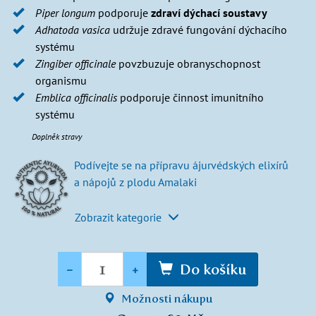
Piper longum
podporuje
zdraví dýchací soustavy
Adhatoda vasica
udržuje zdravé fungování dýchacího
systému
Zingiber officinale
povzbuzuje obranyschopnost
organismu
Emblica officinalis
podporuje činnost imunitního
systému
Doplněk stravy
Podívejte se na přípravu ájurvédských elixírů
a nápojů z plodu Amalaki
Zobrazit kategorie
Množství
-
+
Do košíku
Možnosti nákupu