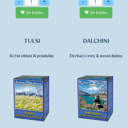
Množství
Množství
-
+
-
+
Do košíku
Do košíku
TULSI
DALCHINI
Krční oblast & průdušky
Dýchací cesty & nosní dutiny