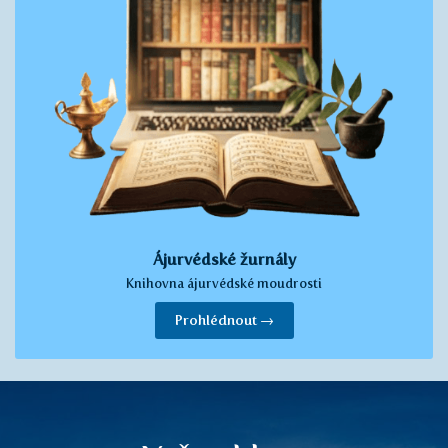
Ájurvédské žurnály
Knihovna ájurvédské moudrosti
Prohlédnout →