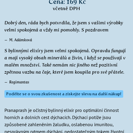
Cena: 169 Kč
včetně DPH
Dobrý den, ráda bych potvrdila, že jsem s vašimi výrobky
velmi spokojená a vždy mi pomohly. S pozdravem
M. Adámková
S bylinnými elixíry jsem velmi spokojená. Opravdu fungují
a mají vysoký obsah minerálů a živin, i když se používají v
malém množství. Také nemám nic jiného než pozitivní
zpětnou vazbu na čaje, které jsem koupila pro své přátele.
Regimantas
Podělte se o svou zkušenost a získejte slevu na další nákup!
Pranaprash je očistný bylinný elixír pro optimální činnost
horních a dolních cest dýchacích. Dýchací potíže jsou
způsobené zahleněním žaludku, oslabenou imunitou,
nesprávným rytmem dýchání, nedostatečným tokem životní