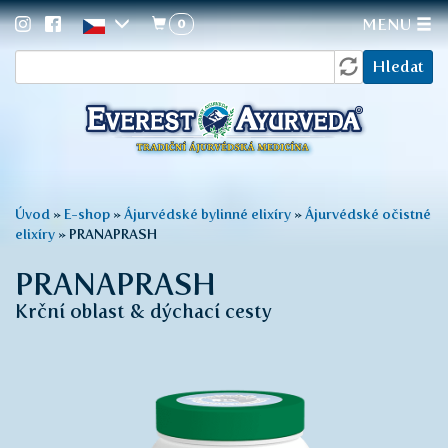
0
MENU
Vyhledávání
Přejít
Hledat
k
hlavnímu
obsahu
Jste
Úvod
»
E-shop
»
Ájurvédské bylinné elixíry
»
Ájurvédské očistné
elixíry
»
PRANAPRASH
zde
PRANAPRASH
Krční oblast & dýchací cesty