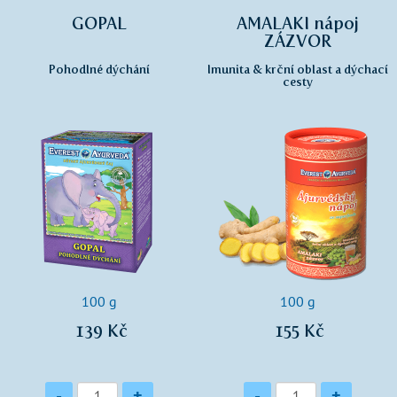
GOPAL
AMALAKI nápoj
ZÁZVOR
Pohodlné dýchání
Imunita & krční oblast a dýchací
cesty
100 g
100 g
139 Kč
155 Kč
Množství
Množství
-
+
-
+