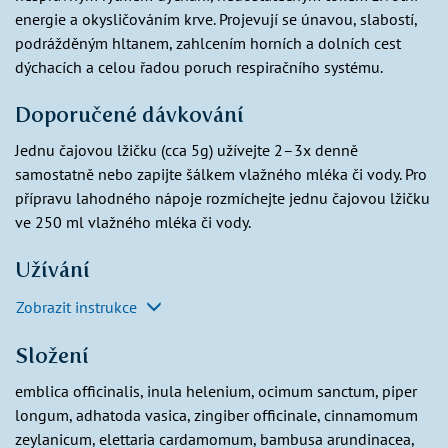
energie a okysličováním krve. Projevují se únavou, slabostí,
podrážděným hltanem, zahlcením horních a dolních cest
dýchacích a celou řadou poruch respiračního systému.
Doporučené dávkování
Jednu čajovou lžičku (cca 5g) užívejte 2–3x denně
samostatně nebo zapijte šálkem vlažného mléka či vody. Pro
přípravu lahodného nápoje rozmíchejte jednu čajovou lžičku
ve 250 ml vlažného mléka či vody.
Užívání
Zobrazit instrukce
Složení
emblica officinalis, inula helenium, ocimum sanctum, piper
longum, adhatoda vasica, zingiber officinale, cinnamomum
zeylanicum, elettaria cardamomum, bambusa arundinacea,