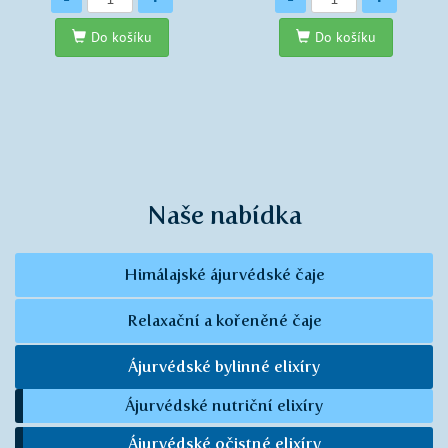
Do košíku
Do košíku
Naše nabídka
Himálajské ájurvédské čaje
Relaxační a kořeněné čaje
Ájurvédské bylinné elixíry
Ájurvédské nutriční elixíry
Ájurvédské očistné elixíry