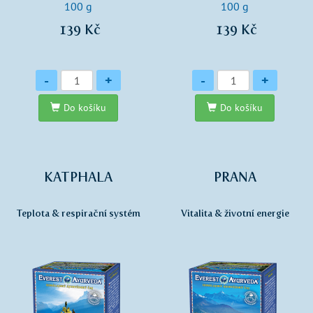
100 g
100 g
139 Kč
139 Kč
Množství
Množství
-
+
-
+
Do košíku
Do košíku
KATPHALA
PRANA
Teplota & respirační systém
Vitalita & životní energie