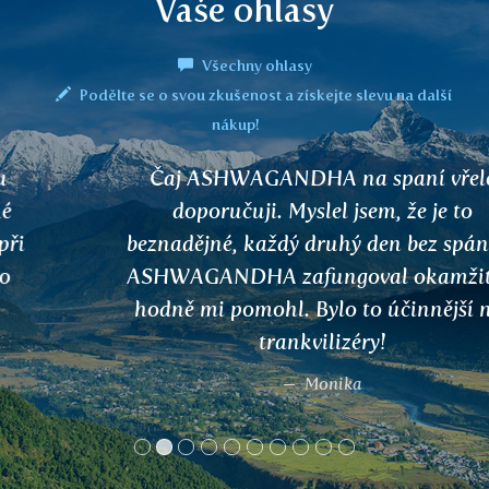
Vaše ohlasy
Všechny ohlasy
Podělte se o svou zkušenost a získejte slevu na další
nákup!
Čaj ASHWAGANDHA na spaní vřele
doporučuji. Myslel jsem, že je to
beznadějné, každý druhý den bez spánku.
ASHWAGANDHA zafungoval okamžitě a
hodně mi pomohl. Bylo to účinnější než
trankvilizéry!
Monika