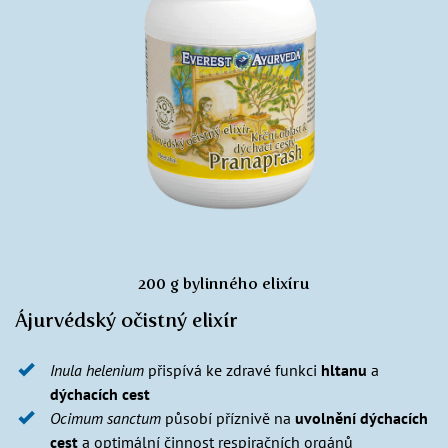
200 g bylinného elixíru
Ájurvédský očistný elixír
Inula helenium
přispívá ke zdravé funkci
hltanu
a
dýchacích cest
Ocimum sanctum
působí příznivě na
uvolnění dýchacích
cest
a optimální činnost respiračních orgánů