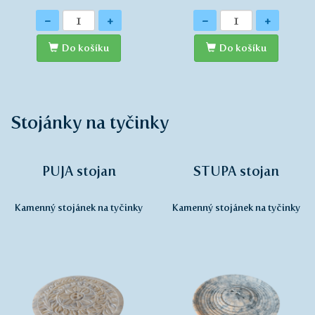
Množství
Množství
-
+
-
+
Do košíku
Do košíku
Stojánky na tyčinky
PUJA stojan
STUPA stojan
Kamenný stojánek na tyčinky
Kamenný stojánek na tyčinky