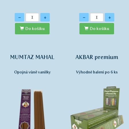
Množství
Množství
-
+
-
+
Do košíku
Do košíku
MUMTAZ MAHAL
AKBAR premium
Opojná vůně vanilky
Výhodné balení po 6 ks