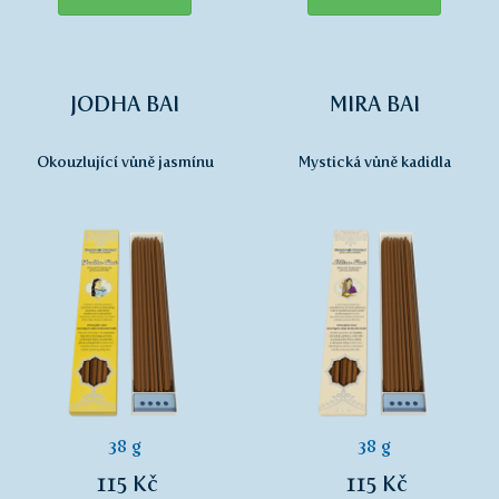
JODHA BAI
MIRA BAI
Okouzlující vůně jasmínu
Mystická vůně kadidla
38 g
38 g
115 Kč
115 Kč