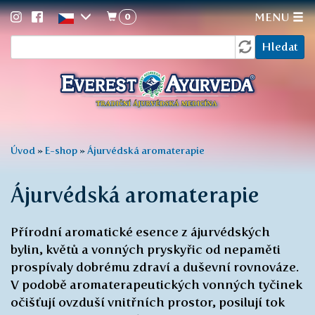
0
MENU
Vyhledávání
Přejít
Hledat
k
hlavnímu
obsahu
Jste
Úvod
»
E-shop
»
Ájurvédská aromaterapie
zde
Ájurvédská aromaterapie
Přírodní aromatické esence z ájurvédských
bylin, květů a vonných pryskyřic od nepaměti
prospívaly dobrému zdraví a duševní rovnováze.
V podobě aromaterapeutických vonných tyčinek
očišťují ovzduší vnitřních prostor, posilují tok