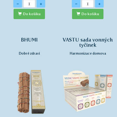
Množství
Množství
-
+
-
+
Do košíku
Do košíku
BHUMI
VASTU sada vonných
tyčinek
Dobré zdraví
Harmonizace domova