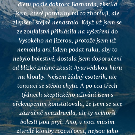
dietu podle doktora Barnarda, zjistila
jsem, které potraviny mi to zhoršují, ale
zlepšení stejně nenastalo. Když už jsem se
ze zoufalství přihlásila na vyšetření do
Vysokého na Jizerou, protože jsem už
nemohla ani lidem podat ruku, aby to
nebylo bolestivé, dostala jsem doporučení
od blízké známé zkusit Ayurvédskou kůru
na klouby. Nejsem žádný esoterik, ale
tonoucí se stébla chytá. A po cca třech
týdnech skeptického užívání jsem s
překvapením konstatovala, že jsem se sice
zázračně neuzdravila, ale ty nejhorší
bolesti jsou pryč. Ano, v noci musím
ztvrdlé klouby rozcvičovat, nejsou jako