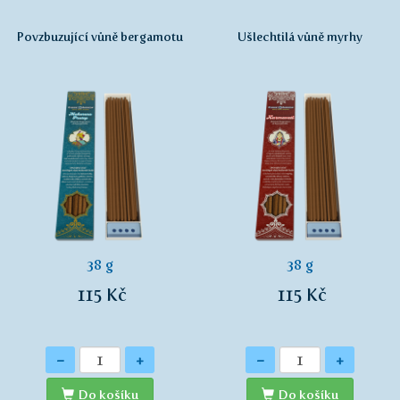
Povzbuzující vůně bergamotu
Ušlechtilá vůně myrhy
38 g
38 g
115 Kč
115 Kč
Množství
Množství
-
+
-
+
Do košíku
Do košíku