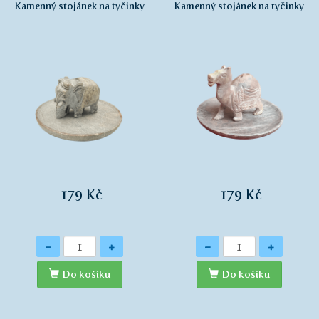
Kamenný stojánek na tyčinky
Kamenný stojánek na tyčinky
179 Kč
179 Kč
Množství
Množství
-
+
-
+
Do košíku
Do košíku