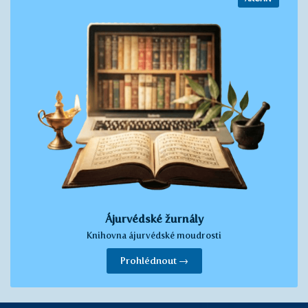
Ájurvédské žurnály
Knihovna ájurvédské moudrosti
Prohlédnout →