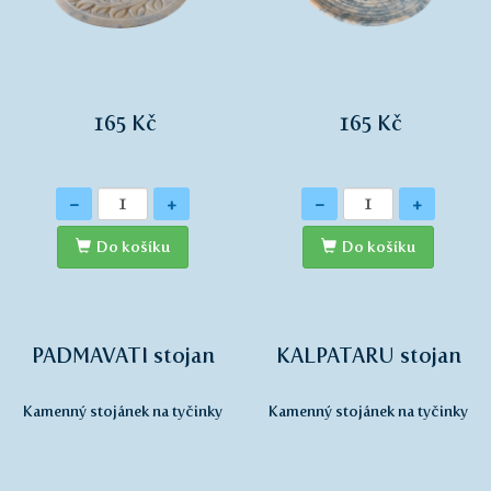
165 Kč
165 Kč
Množství
Množství
-
+
-
+
Do košíku
Do košíku
PADMAVATI stojan
KALPATARU stojan
Kamenný stojánek na tyčinky
Kamenný stojánek na tyčinky