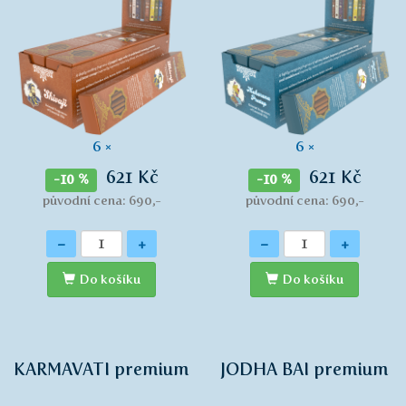
6 ×
6 ×
621 Kč
621 Kč
-10 %
-10 %
původní cena: 690,-
původní cena: 690,-
Množství
Množství
-
+
-
+
Do košíku
Do košíku
KARMAVATI premium
JODHA BAI premium