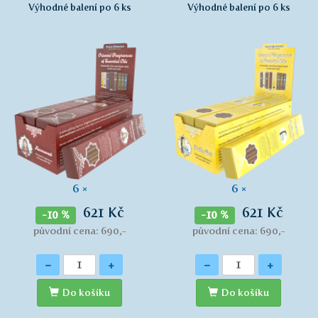
Výhodné balení po 6 ks
Výhodné balení po 6 ks
6 ×
6 ×
621 Kč
621 Kč
-10 %
-10 %
původní cena: 690,-
původní cena: 690,-
Množství
Množství
-
+
-
+
Do košíku
Do košíku