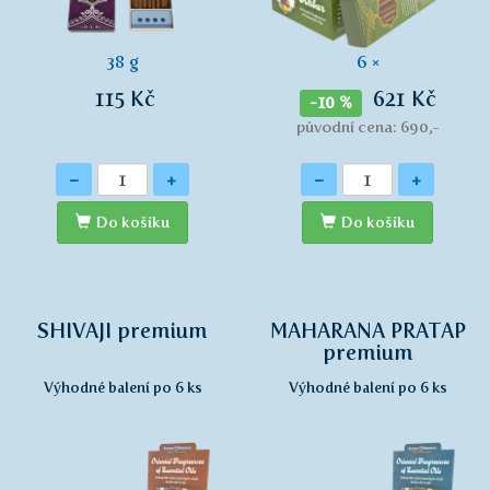
38 g
6 ×
115 Kč
621 Kč
-10 %
původní cena: 690,-
Množství
Množství
-
+
-
+
Do košíku
Do košíku
SHIVAJI premium
MAHARANA PRATAP
premium
Výhodné balení po 6 ks
Výhodné balení po 6 ks