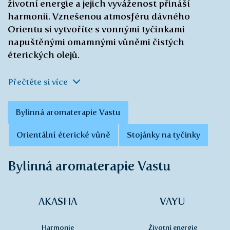
životní energie a jejich vyváženost přináší
harmonii. Vznešenou atmosféru dávného
Orientu si vytvoříte s vonnými tyčinkami
napuštěnými omamnými vůněmi čistých
éterických olejů.
Přečtěte si více
Bylinná aromaterapie Vastu
Orientální éterické vůně
Stojánky na tyčinky
Bylinná aromaterapie Vastu
AKASHA
VAYU
Harmonie
Životní energie