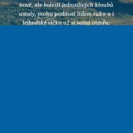
nové, ale bolesti jednotlivých kloubů
ustaly, mohu podávat lidem ruku a i
ledasjaké víčko už si sama otevřu.
Nemusím na operaci a ted jen, aby
ASTHIPRASH fungoval i nadále. Moc
děkuji!
Dagmar Kyjovská
Přihlášení
Vše o nákupu a obchodní podmínky
Ochrana osobních údajů