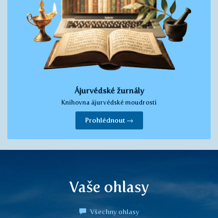
Ájurvédské žurnály
Knihovna ájurvédské moudrosti
Prohlédnout →
Vaše ohlasy
Všechny ohlasy