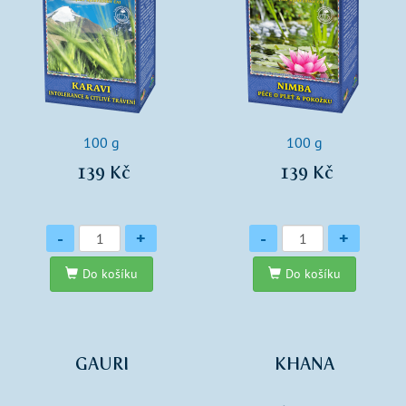
100 g
100 g
139 Kč
139 Kč
Množství
Množství
-
+
-
+
Do košíku
Do košíku
GAURI
KHANA