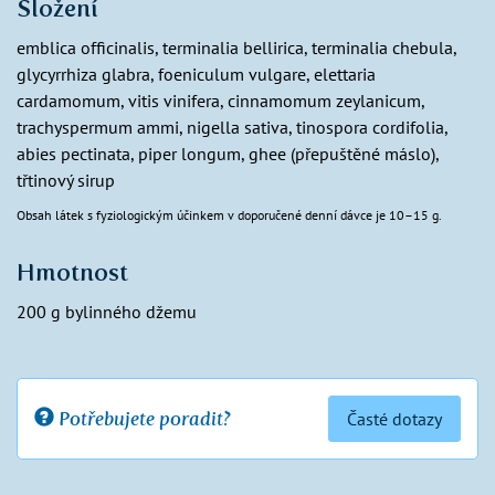
Složení
emblica officinalis, terminalia bellirica, terminalia chebula,
glycyrrhiza glabra, foeniculum vulgare, elettaria
cardamomum, vitis vinifera, cinnamomum zeylanicum,
trachyspermum ammi, nigella sativa, tinospora cordifolia,
abies pectinata, piper longum, ghee (přepuštěné máslo),
třtinový sirup
Obsah látek s fyziologickým účinkem v doporučené denní dávce je 10–15 g.
Hmotnost
200 g bylinného džemu
Potřebujete poradit?
Časté dotazy