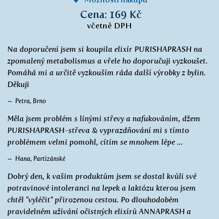
Cena: 169 Kč
včetně DPH
Na doporučení jsem si koupila elixír PURISHAPRASH na
zpomalený metabolismus a vřele ho doporučuji vyzkoušet.
Pomáhá mi a určitě vyzkouším ráda další výrobky z bylin.
Děkuji
Petra, Brno
Měla jsem problém s línými střevy a nafukováním, džem
PURISHAPRASH-střeva & vyprazdňování mi s tímto
problémem velmi pomohl, cítím se mnohem lépe ...
Hana, Partizánské
Dobrý den, k vašim produktům jsem se dostal kvůli své
potravinové intoleranci na lepek a laktózu kterou jsem
chtěl "vyléčit" přirozenou cestou. Po dlouhodobém
pravidelném užívání očistných elixírů ANNAPRASH a