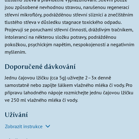
jsou způsobené nevhodnou stravou, narušenou regenerací
střevní mikroflóry, podrážděnou střevní sliznicí a znečištěním
tlustého střeva v důsledku stagnace toxického odpadu.
Projevují se poruchami střevní činnosti, dráždivým tračníkem,
intolerancí na některou složku potravy, podrážděnou
pokožkou, psychickým napětím, nespokojeností a negativním
myšlením.
Doporučené dávkování
Jednu čajovou lžičku (cca 5g) užívejte 2–3x denně
samostatně nebo zapijte šálkem vlažného mléka či vody. Pro
přípravu lahodného nápoje rozmíchejte jednu čajovou lžičku
ve 250 ml vlažného mléka či vody.
Užívání
Zobrazit instrukce