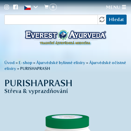
0
MENU
Vyhledávání
Přejít
Hledat
k
hlavnímu
obsahu
Jste
Úvod
»
E-shop
»
Ájurvédské bylinné elixíry
»
Ájurvédské očistné
elixíry
»
PURISHAPRASH
zde
PURISHAPRASH
Střeva & vyprazdňování