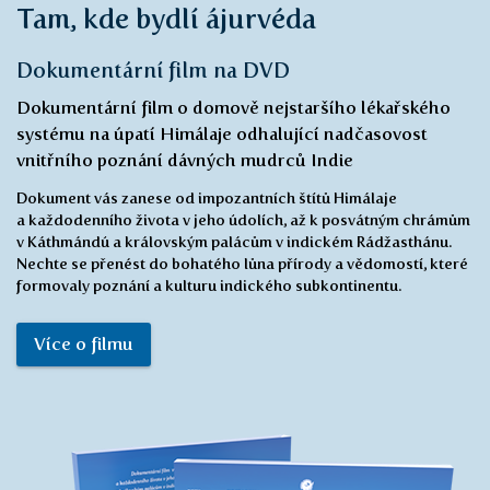
Tam, kde bydlí ájurvéda
Dokumentární film na DVD
Dokumentární film o domově nejstaršího lékařského
systému na úpatí Himálaje odhalující nadčasovost
vnitřního poznání dávných mudrců Indie
Dokument vás zanese od impozantních štítů Himálaje
a každodenního života v jeho údolích, až k posvátným chrámům
v Káthmándú a královským palácům v indickém Rádžasthánu.
Nechte se přenést do bohatého lůna přírody a vědomostí, které
formovaly poznání a kulturu indického subkontinentu.
Více o filmu