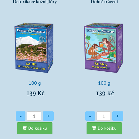
Detoxikace kožní flóry
Dobré trávení
100 g
100 g
139 Kč
139 Kč
Množství
Množství
-
+
-
+
Do košíku
Do košíku