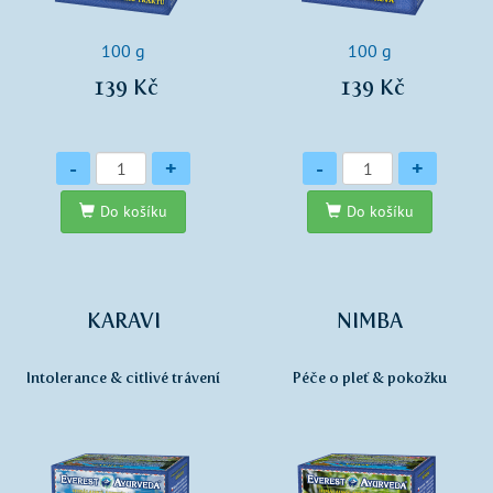
100 g
100 g
139 Kč
139 Kč
Množství
Množství
-
+
-
+
Do košíku
Do košíku
KARAVI
NIMBA
Intolerance & citlivé trávení
Péče o pleť & pokožku