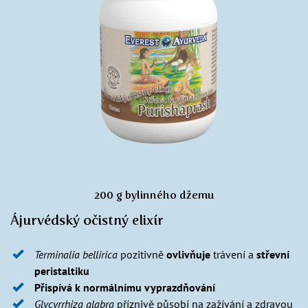
200 g bylinného džemu
Ájurvédský očistný elixír
Terminalia bellirica
pozitivně
ovlivňuje
trávení a
střevní
peristaltiku
Přispívá k normálnímu vyprazdňování
Glycyrrhiza glabra
příznivě působí na zažívání a zdravou