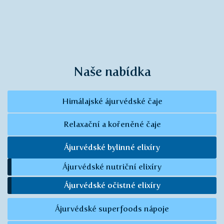
Naše nabídka
Himálajské ájurvédské čaje
Relaxační a kořeněné čaje
Ájurvédské bylinné elixíry
Ájurvédské nutriční elixíry
Ájurvédské očistné elixíry
Ájurvédské superfoods nápoje