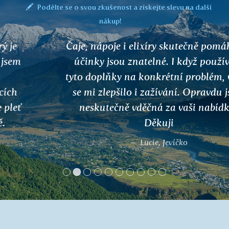
Podělte se o svou zkušenost a získejte slevu na další
nákup!
Čaje, nápoje i elixíry skutečně pomáhají a
účinky jsou znatelné. I když používám
tyto doplňky na konkrétní problém, velice
se mi zlepšilo i zažívání. Opravdu jsem
neskutečně vděčná za vaši nabídku!
Děkuji
Lucie, Jevíčko