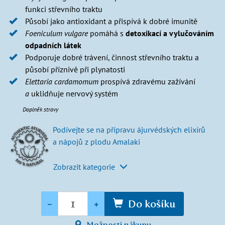
funkci střevního traktu
Působí jako antioxidant a přispívá k dobré imunitě
Foeniculum vulgare
pomáhá s
detoxikací a vylučováním
odpadních látek
Podporuje dobré trávení, činnost střevního traktu a
působí příznivě při plynatosti
Elettaria cardamomum
prospívá zdravému zažívání
a
uklidňuje nervový systém
Doplněk stravy
Podívejte se na přípravu ájurvédských elixírů
a nápojů z plodu Amalaki
Zobrazit kategorie
Množství
-
+
Do košíku
Možnosti nákupu