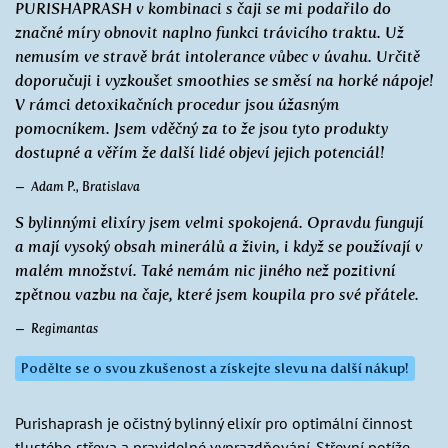
PURISHAPRASH v kombinaci s čaji se mi podařilo do
značné míry obnovit naplno funkci trávicího traktu. Už
nemusím ve stravě brát intolerance vůbec v úvahu. Určitě
doporučuji i vyzkoušet smoothies se směsí na horké nápoje!
V rámci detoxikačních procedur jsou úžasným
pomocníkem. Jsem vděčný za to že jsou tyto produkty
dostupné a věřím že další lidé objeví jejich potenciál!
Adam P., Bratislava
S bylinnými elixíry jsem velmi spokojená. Opravdu fungují
a mají vysoký obsah minerálů a živin, i když se používají v
malém množství. Také nemám nic jiného než pozitivní
zpětnou vazbu na čaje, které jsem koupila pro své přátele.
Regimantas
Podělte se o svou zkušenost a získejte slevu na další nákup!
Purishaprash je očistný bylinný elixír pro optimální činnost
tlustého střeva a pravidelné vyprazdňování. Střevní potíže