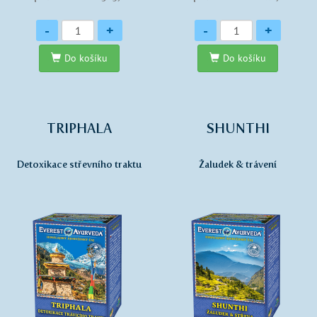
Množství
Množství
-
+
-
+
Do košíku
Do košíku
TRIPHALA
SHUNTHI
Detoxikace střevního traktu
Žaludek & trávení