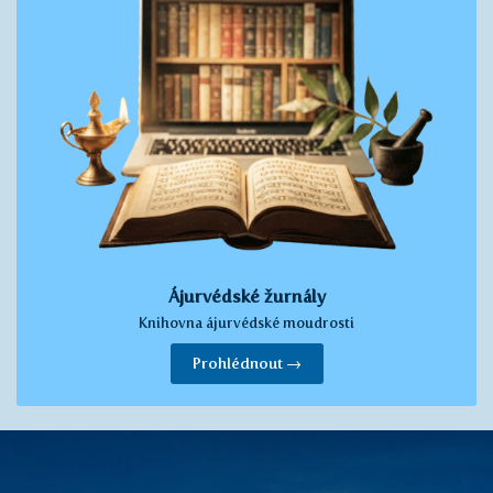
Ájurvédské žurnály
Knihovna ájurvédské moudrosti
Prohlédnout →