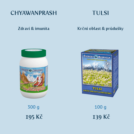
CHYAWANPRASH
TULSI
Zdraví & imunita
Krční oblast & průdušky
300 g
100 g
195 Kč
139 Kč