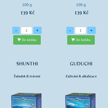
100 g
100 g
139 Kč
139 Kč
Množství
Množství
-
+
-
+
Do košíku
Do košíku
SHUNTHI
GUDUCHI
Žaludek & trávení
Zažívání & alkalizace