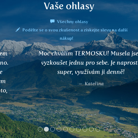
Vaše ohlasy
Všechny ohlasy
Podělte se o svou zkušenost a získejte slevu na další
nákup!
Moc chválím TERMOSKU! Musela jsem
vyzkoušet jednu pro sebe. Je naprosto
super, využívám ji denně!
Kateřina