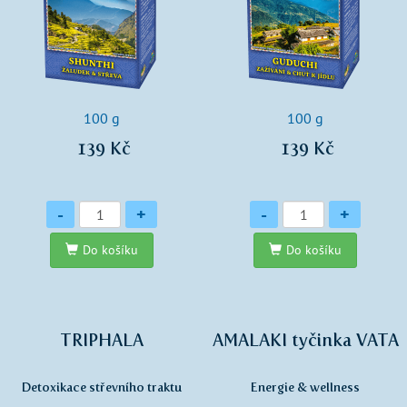
100 g
100 g
139 Kč
139 Kč
Množství
Množství
-
+
-
+
Do košíku
Do košíku
TRIPHALA
AMALAKI tyčinka VATA
Detoxikace střevního traktu
Energie & wellness