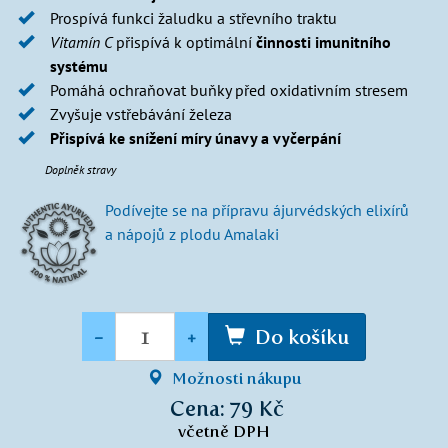
Prospívá funkci žaludku a střevního traktu
Vitamín C
přispívá k optimální
činnosti imunitního
systému
Pomáhá ochraňovat buňky před oxidativním stresem
Zvyšuje vstřebávání železa
Přispívá ke snížení míry únavy a vyčerpání
Doplněk stravy
Podívejte se na přípravu ájurvédských elixírů
a nápojů z plodu Amalaki
Množství
-
+
Do košíku
Možnosti nákupu
Cena: 79 Kč
včetně DPH