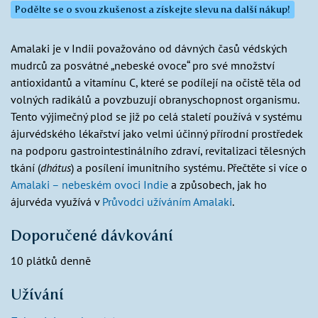
Podělte se o svou zkušenost a získejte slevu na další nákup!
Amalaki je v Indii považováno od dávných časů védských
mudrců za posvátné „nebeské ovoce“ pro své množství
antioxidantů a vitamínu C, které se podílejí na očistě těla od
volných radikálů a povzbuzují obranyschopnost organismu.
Tento výjimečný plod se již po celá staletí používá v systému
ájurvédského lékařství jako velmi účinný přírodní prostředek
na podporu gastrointestinálního zdraví, revitalizaci tělesných
tkání (
dhátus
) a posílení imunitního systému. Přečtěte si více o
Amalaki – nebeském ovoci Indie
a způsobech, jak ho
ájurvéda využívá v
Průvodci užíváním Amalaki
.
Doporučené dávkování
10 plátků denně
Užívání