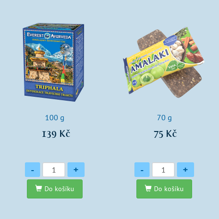
100 g
70 g
139 Kč
75 Kč
Množství
Množství
-
+
-
+
Do košíku
Do košíku