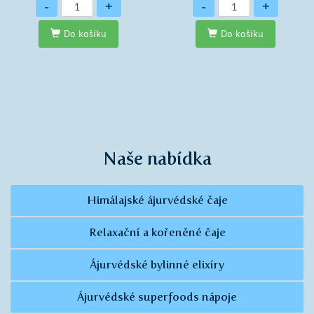
Množství
Množství
-
+
-
+
Do košíku
Do košíku
Naše nabídka
Himálajské ájurvédské čaje
Relaxační a kořeněné čaje
Ájurvédské bylinné elixíry
Ájurvédské superfoods nápoje