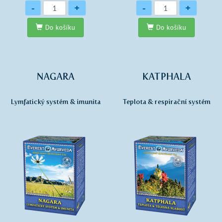
Množství
Množství
-
+
-
+
Do košíku
Do košíku
NAGARA
KATPHALA
Lymfatický systém & imunita
Teplota & respirační systém