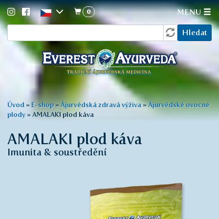
0
MENU
Vyhledávání
Přejít
Hledat
k
hlavnímu
obsahu
Jste
Úvod
»
E-shop
»
Ájurvédská zdravá výživa
»
Ájurvédské ovocné
plody
»
AMALAKI plod káva
zde
AMALAKI plod káva
Imunita & soustředění