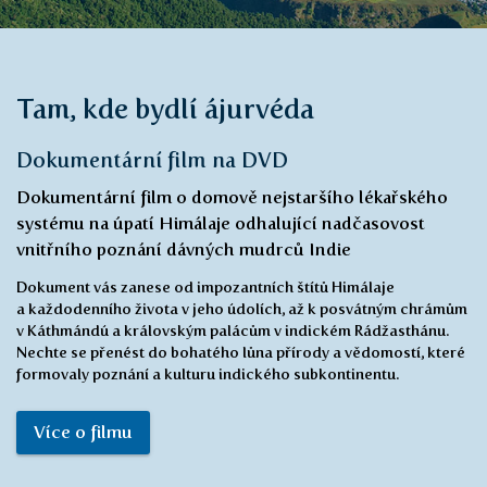
Tam, kde bydlí ájurvéda
Dokumentární film na DVD
Dokumentární film o domově nejstaršího lékařského
systému na úpatí Himálaje odhalující nadčasovost
vnitřního poznání dávných mudrců Indie
Dokument vás zanese od impozantních štítů Himálaje
a každodenního života v jeho údolích, až k posvátným chrámům
v Káthmándú a královským palácům v indickém Rádžasthánu.
Nechte se přenést do bohatého lůna přírody a vědomostí, které
formovaly poznání a kulturu indického subkontinentu.
Více o filmu