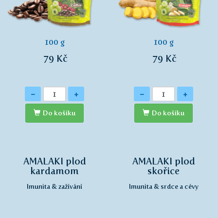
100 g
100 g
79 Kč
79 Kč
Množství
Množství
-
+
-
+
Do košíku
Do košíku
AMALAKI plod
AMALAKI plod
kardamom
skořice
Imunita & zažívání
Imunita & srdce a cévy