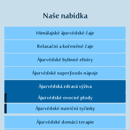
Naše nabídka
Himálajské ájurvédské čaje
Relaxační a kořeněné čaje
Ájurvédské bylinné elixíry
Ájurvédské superfoods nápoje
Ájurvédská zdravá výživa
Ájurvédské ovocné plody
Ájurvédské nutriční tyčinky
Ájurvédské domácí terapie