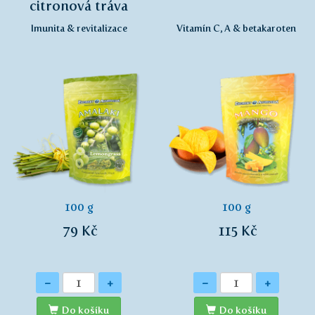
citronová tráva
Imunita & revitalizace
Vitamín C, A & betakaroten
100 g
100 g
79 Kč
115 Kč
Množství
Množství
-
+
-
+
Do košíku
Do košíku