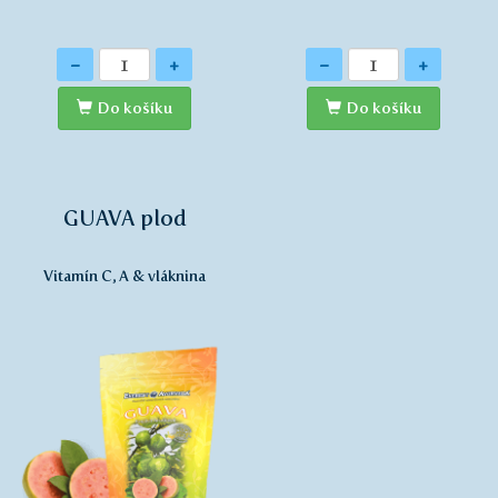
Množství
Množství
-
+
-
+
Do košíku
Do košíku
GUAVA plod
Vitamín C, A & vláknina