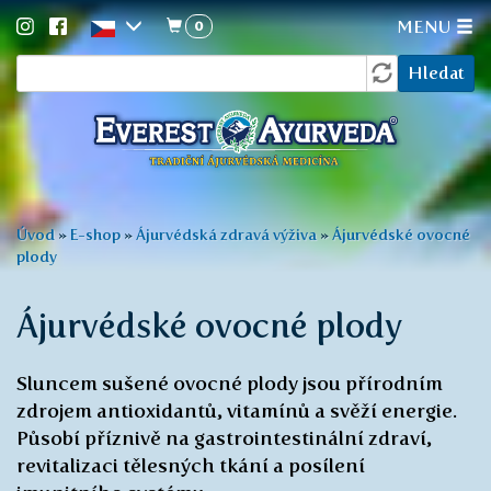
0
MENU
Vyhledávání
Přejít
Hledat
k
hlavnímu
obsahu
Jste
Úvod
»
E-shop
»
Ájurvédská zdravá výživa
»
Ájurvédské ovocné
plody
zde
Ájurvédské ovocné plody
Sluncem sušené ovocné plody jsou přírodním
zdrojem antioxidantů, vitamínů a svěží energie.
Působí příznivě na gastrointestinální zdraví,
revitalizaci tělesných tkání a posílení