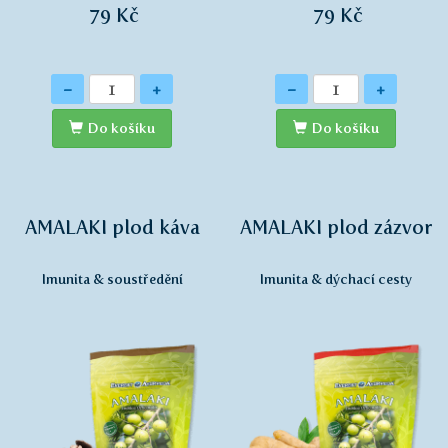
79 Kč
79 Kč
Množství
Množství
-
+
-
+
Do košíku
Do košíku
AMALAKI plod káva
AMALAKI plod zázvor
Imunita & soustředění
Imunita & dýchací cesty