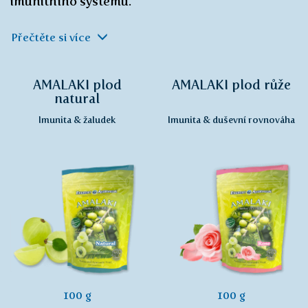
imunitního systému.
Přečtěte si více
AMALAKI plod
AMALAKI plod růže
natural
Imunita & žaludek
Imunita & duševní rovnováha
100 g
100 g