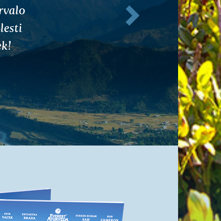
dobrou
bré..
dlí