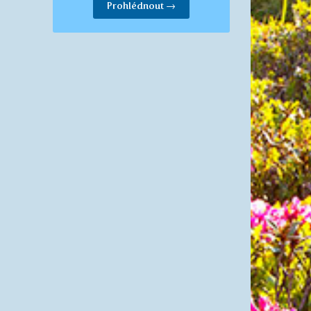
Prohlédnout →