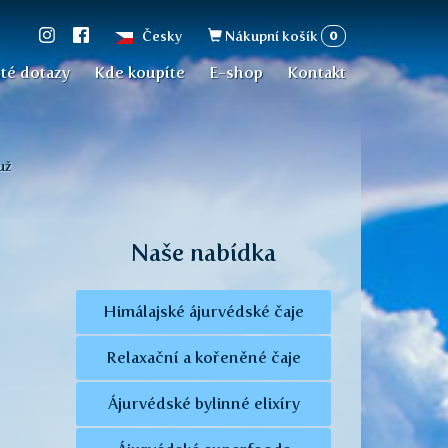
Vyhledávání
0
Česky
Nákupní košík
té dotazy
Kde koupíte
E-shop
Kontakt
už
Naše nabídka
Himálajské ájurvédské čaje
Relaxační a kořeněné čaje
Ájurvédské bylinné elixíry