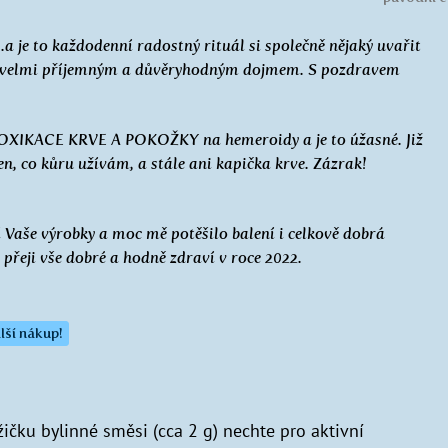
..a je to každodenní radostný rituál si společně nějaký uvařit
obí velmi příjemným a důvěryhodným dojmem. S pozdravem
OXIKACE KRVE A POKOŽKY na hemeroidy a je to úžasné. Již
ýden, co kůru užívám, a stále ani kapička krve. Zázrak!
 Vaše výrobky a moc mě potěšilo balení i celkově dobrá
, přeji vše dobré a hodně zdraví v roce 2022.
lší nákup!
žičku bylinné směsi (cca 2 g) nechte pro aktivní