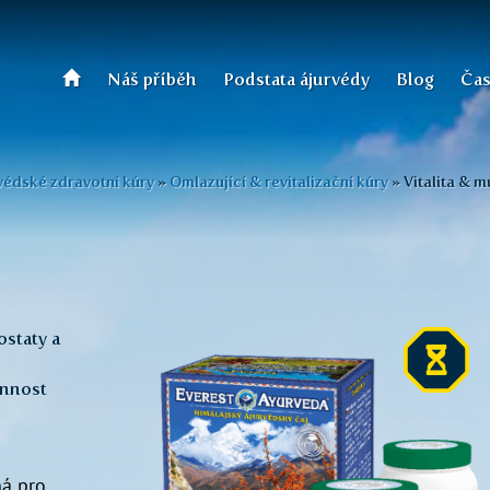
Náš příběh
Podstata ájurvédy
Blog
Čas
védské zdravotní kúry
»
Omlazující & revitalizační kúry
»
Vitalita & m
staty a
innost
ná pro