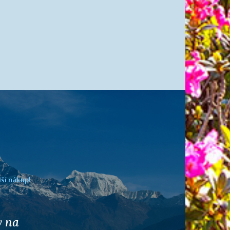
lší nákup!
o nich
Následující