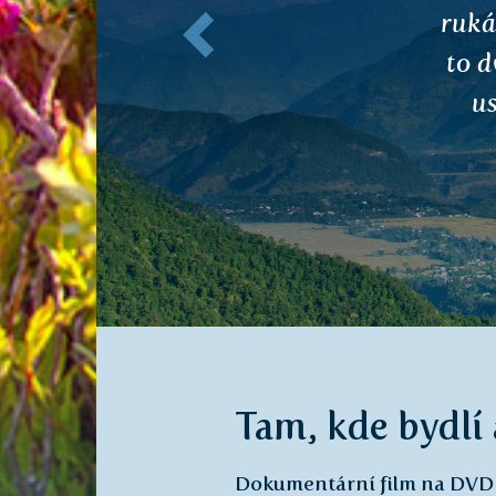
rozho
komu
Ji
Tam, kde bydlí
Dokumentární film na DVD