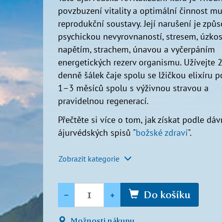
povzbuzení vitality a optimální činnost m
reprodukční soustavy. Její narušení je způ
psychickou nevyrovnaností, stresem, úzkost
napětím, strachem, únavou a vyčerpáním
energetických rezerv organismu. Užívejte 
denně šálek čaje spolu se lžičkou elixíru 
1–3 měsíců spolu s výživnou stravou a
pravidelnou regenerací.
Přečtěte si více o tom, jak získat podle dá
ájurvédských spisů "
božské zdraví
".
Zobrazit kategorie
Množství
-
+
Do košíku
Možnosti nákupu