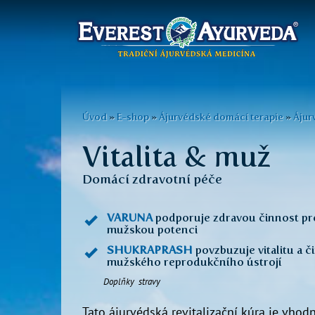
Hlavní
menu
Přejít
k
Jste
Úvod
»
E-shop
»
Ájurvédské domácí terapie
»
Ájur
hlavnímu
zde
obsahu
Vitalita & muž
Domácí zdravotní péče
VARUNA
podporuje zdravou činnost pro
mužskou potenci
SHUKRAPRASH
povzbuzuje vitalitu a č
mužského reprodukčního ústrojí
Doplňky stravy
Tato ájurvédská revitalizační kúra je vhod