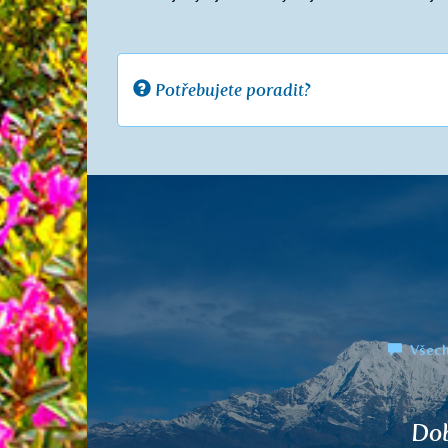
Potřebujete poradit?
Všech
Předchozí
Vaše 