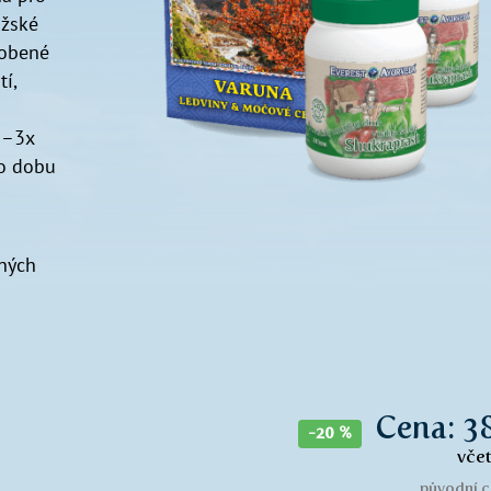
užské
sobené
í,
2–3x
po dobu
vných
Cena: 3
-20 %
vče
původní c