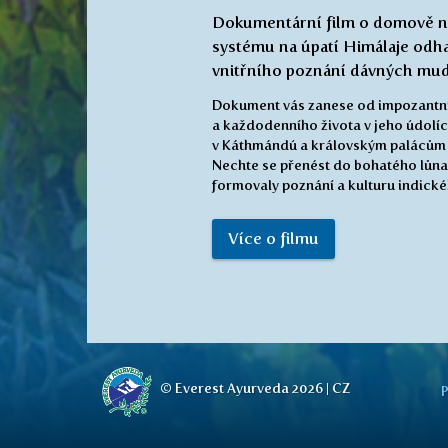
Dokumentární film o domově ne
systému na úpatí Himálaje odha
vnitřního poznání dávných mud
Dokument vás zanese od impozantní
a každodenního života v jeho údolí
v Káthmándú a královským palácům 
Nechte se přenést do bohatého lůna
formovaly poznání a kulturu indick
Více o filmu
© Everest Ayurveda 2026 | CZ
P