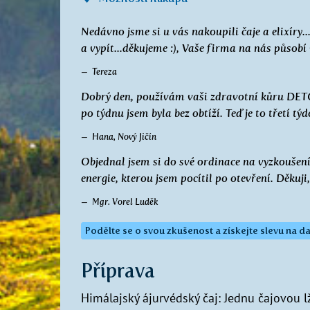
Nedávno jsme si u vás nakoupili čaje a elixíry..
a vypít...děkujeme :), Vaše firma na nás půs
Tereza
Dobrý den, používám vaši zdravotní kůru DET
po týdnu jsem byla bez obtíží. Teď je to třetí t
Hana, Nový Jičín
Objednal jsem si do své ordinace na vyzkoušení
energie, kterou jsem pocítil po otevření. Děkuji
Mgr. Vorel Luděk
Podělte se o svou zkušenost a získejte slevu na da
Příprava
Himálajský ájurvédský čaj: Jednu čajovou l