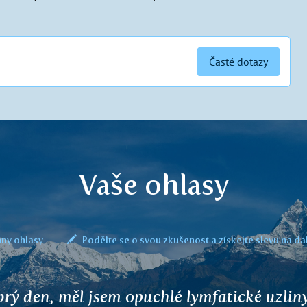
Časté dotazy
Vaše ohlasy
ny ohlasy
Podělte se o svou zkušenost a získejte slevu na da
přípravky používám cca 2 roky a cítím se p