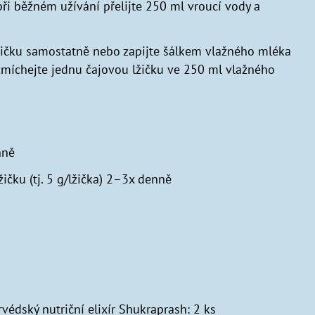
ři běžném užívání přelijte 250 ml vroucí vody a
 lžičku samostatně nebo zapijte šálkem vlažného mléka
zmíchejte jednu čajovou lžičku ve 250 ml vlažného
nně
ičku (tj. 5 g/lžička) 2–3x denně
rvédský nutriční elixír Shukraprash: 2 ks