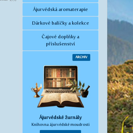
Ájurvédská aromaterapie
Dárkové balíčky a kolekce
Čajové doplňky a
příslušenství
ARCHIV
Ájurvédské žurnály
Knihovna ájurvédské moudrosti