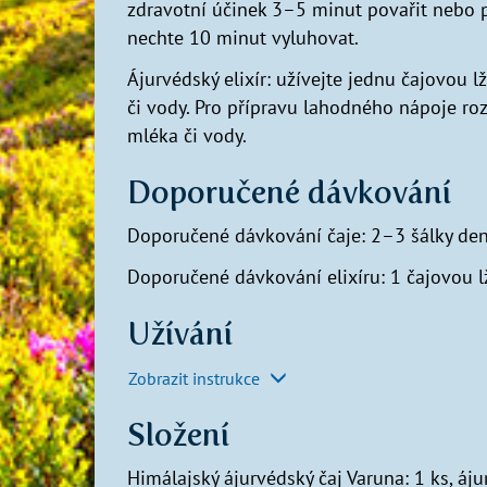
zdravotní účinek 3–5 minut povařit nebo p
nechte 10 minut vyluhovat.
Ájurvédský elixír: užívejte jednu čajovou
či vody. Pro přípravu lahodného nápoje ro
mléka či vody.
Doporučené dávkování
Doporučené dávkování čaje: 2–3 šálky de
Doporučené dávkování elixíru: 1 čajovou lž
Užívání
Zobrazit instrukce
Složení
Himálajský ájurvédský čaj Varuna: 1 ks, áju