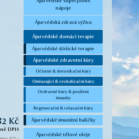
Ájurvédské superfoods
nápoje
Ájurvédská zdravá výživa
Ájurvédské domácí terapie
Ájurvédské dóšické terapie
Ájurvédské zdravotní kúry
Očistné & detoxikační kúry
Omlazující & revitalizační kúry
Ozdravné kúry & posílení
imunity
Regenerační & relaxační kúry
82 Kč
Ájurvédské imunitní balíčky
tně DPH
Ájurvédské tělové oleje
ena: 477,-