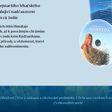
jstaršího lékařského
lující nadčasovost
rců Indie
ch štítů Himálaje
ch, až k posvátným chrámům
v indickém Rádžasthánu.
 přírody a vědomostí, které
ého subkontinentu.
řihlášení
Vše o nákupu a obchodní podmínky
Ochrana osobních ú
Velkoodběratelé