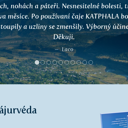
dně lépe a zdravěji. Navíc oceňuji velmi 
nikaci při objednávce. Přeji vám jen to do
nak velmi mě nadchnul film....."Tam, kde by
ájurvéda."
Michaela Sýkorová, Úvaly
 ájurvéda