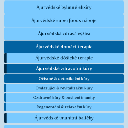
Ájurvédské bylinné elixíry
Ájurvédské superfoods nápoje
Ájurvédská zdravá výživa
Ájurvédské domácí terapie
Ájurvédské dóšické terapie
Ájurvédské zdravotní kúry
Očistné & detoxikační kúry
Omlazující & revitalizační kúry
Ozdravné kúry & posílení imunity
Regenerační & relaxační kúry
Ájurvédské imunitní balíčky