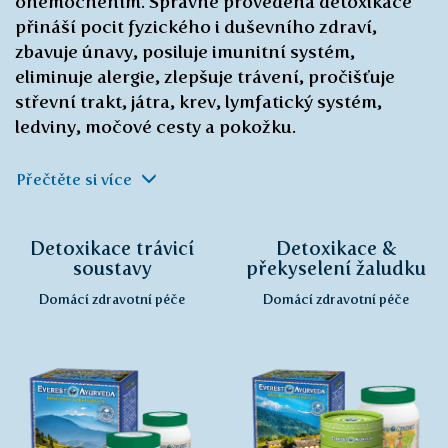
onemocněním. Správně provedená detoxikace
přináší pocit fyzického i duševního zdraví,
zbavuje únavy, posiluje imunitní systém,
eliminuje alergie, zlepšuje trávení, pročišťuje
střevní trakt, játra, krev, lymfatický systém,
ledviny, močové cesty a pokožku.
Přečtěte si více
Detoxikace trávicí
Detoxikace &
soustavy
překyselení žaludku
Domácí zdravotní péče
Domácí zdravotní péče