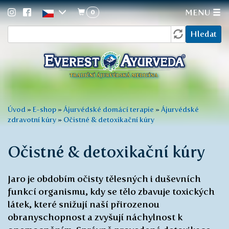
0
MENU
Vyhledávání
Přejít
Hledat
k
hlavnímu
obsahu
Jste
Úvod
»
E-shop
»
Ájurvédské domácí terapie
»
Ájurvédské
zdravotní kúry
»
Očistné & detoxikační kúry
zde
Očistné & detoxikační kúry
Jaro je obdobím očisty tělesných i duševních
funkcí organismu, kdy se tělo zbavuje toxických
látek, které snižují naší přirozenou
obranyschopnost a zvyšují náchylnost k