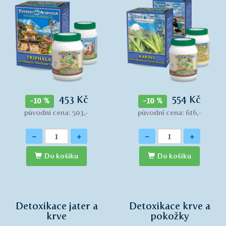
453 Kč
554 Kč
-10 %
-10 %
původní cena: 503,-
původní cena: 616,-
Množství
Množství
-
+
-
+
Do košíku
Do košíku
Detoxikace jater a
Detoxikace krve a
krve
pokožky