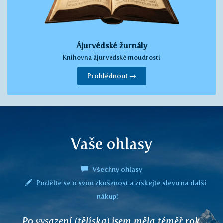
Ájurvédské žurnály
Knihovna ájurvédské moudrosti
Prohlédnout →
Vaše ohlasy
Všechny ohlasy
Podělte se o svou zkušenost a získejte slevu na další
nákup!
Vaše čaje jsou unikátní, účinné a chutné,