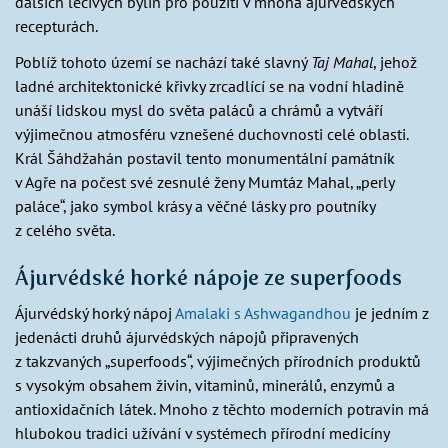
dalších léčivých bylin pro použití v mnoha ájurvédských
recepturách.
Poblíž tohoto území se nachází také slavný
Taj Mahal
, jehož
ladné architektonické křivky zrcadlící se na vodní hladině
unáší lidskou mysl do světa paláců a chrámů a vytváří
výjimečnou atmosféru vznešené duchovnosti celé oblasti.
Král Šáhdžahán postavil tento monumentální památník
v Agře na počest své zesnulé ženy Mumtáz Mahal, „perly
paláce“, jako symbol krásy a věčné lásky pro poutníky
z celého světa.
Ájurvédské horké nápoje ze superfoods
Ájurvédský horký nápoj
Amalaki s Ashwagandhou
je jedním z
jedenácti druhů ájurvédských nápojů připravených
z takzvaných „superfoods“, výjimečných přírodních produktů
s vysokým obsahem živin, vitaminů, minerálů, enzymů a
antioxidačních látek. Mnoho z těchto moderních potravin má
hlubokou tradici užívání v systémech přírodní medicíny