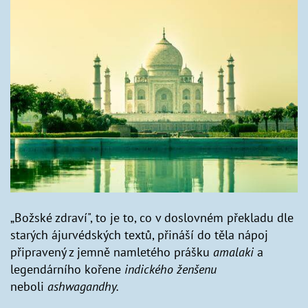
„Božské zdraví", to je to, co v doslovném překladu dle
starých ájurvédských textů, přináší do těla nápoj
připravený z jemně namletého prášku
amalaki
a
legendárního kořene
indického ženšenu
neboli
ashwagandhy.