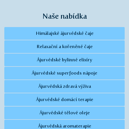
Naše nabídka
Himálajské ájurvédské čaje
Relaxační a kořeněné čaje
Ájurvédské bylinné elixíry
Ájurvédské superfoods nápoje
Ájurvédská zdravá výživa
Ájurvédské domácí terapie
Ájurvédské tělové oleje
Ájurvédská aromaterapie