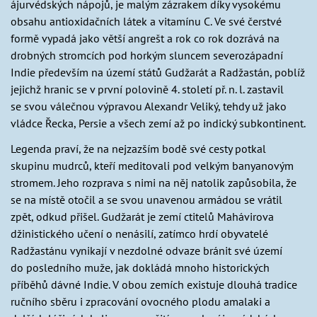
ájurvédských nápojů, je malým zázrakem díky vysokému
obsahu antioxidačních látek a vitamínu C. Ve své čerstvé
formě vypadá jako větší angrešt a rok co rok dozrává na
drobných stromcích pod horkým sluncem severozápadní
Indie především na území států Gudžarát a Radžastán, poblíž
jejichž hranic se v první polovině 4. století př. n. l. zastavil
se svou válečnou výpravou Alexandr Veliký, tehdy už jako
vládce Řecka, Persie a všech zemí až po indický subkontinent.
Legenda praví, že na nejzazším bodě své cesty potkal
skupinu mudrců, kteří meditovali pod velkým banyanovým
stromem. Jeho rozprava s nimi na něj natolik zapůsobila, že
se na místě otočil a se svou unavenou armádou se vrátil
zpět, odkud přišel. Gudžarát je zemí ctitelů Mahávirova
džinistického učení o nenásilí, zatímco hrdí obyvatelé
Radžastánu vynikají v nezdolné odvaze bránit své území
do posledního muže, jak dokládá mnoho historických
příběhů dávné Indie. V obou zemích existuje dlouhá tradice
ručního sběru i zpracování ovocného plodu amalaki a