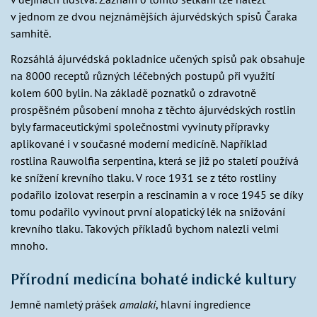
v jednom ze dvou nejznámějších ájurvédských spisů Čaraka
samhitě.
Rozsáhlá ájurvédská pokladnice učených spisů pak obsahuje
na 8000 receptů různých léčebných postupů při využití
kolem 600 bylin. Na základě poznatků o zdravotně
prospěšném působení mnoha z těchto ájurvédských rostlin
byly farmaceutickými společnostmi vyvinuty přípravky
aplikované i v současné moderní medicíně. Například
rostlina Rauwolfia serpentina, která se již po staletí používá
ke snížení krevního tlaku. V roce 1931 se z této rostliny
podařilo izolovat reserpin a rescinamin a v roce 1945 se díky
tomu podařilo vyvinout první alopatický lék na snižování
krevního tlaku. Takových příkladů bychom nalezli velmi
mnoho.
Přírodní medicína bohaté indické kultury
Jemně namletý prášek
amalaki
, hlavní ingredience