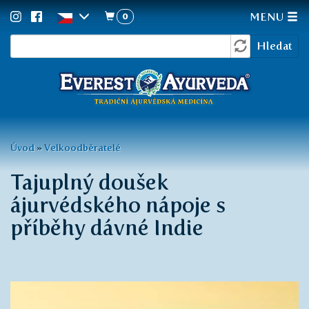
0
MENU
Vyhledávání
Přejít
Hledat
k
hlavnímu
obsahu
Jste
Úvod
»
Velkoodběratelé
zde
Tajuplný doušek
ájurvédského nápoje s
příběhy dávné Indie