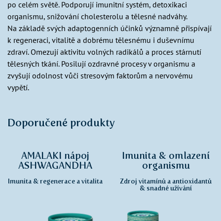
po celém světě. Podporují imunitní systém, detoxikaci
organismu, snižování cholesterolu a tělesné nadváhy.
Na základě svých adaptogenních účinků významně přispívají
k regeneraci, vitalitě a dobrému tělesnému i duševnímu
zdraví. Omezují aktivitu volných radikálů a proces stárnutí
tělesných tkání. Posilují ozdravné procesy v organismu a
zvyšují odolnost vůči stresovým faktorům a nervovému
vypětí.
Doporučené produkty
AMALAKI nápoj
Imunita & omlazení
ASHWAGANDHA
organismu
Imunita & regenerace a vitalita
Zdroj vitamínů a antioxidantů
& snadné užívání