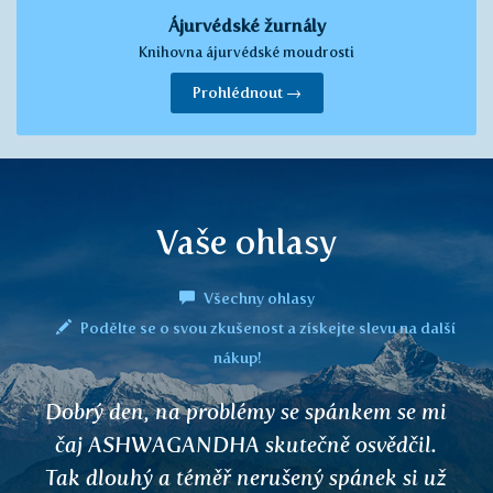
Ájurvédské žurnály
Knihovna ájurvédské moudrosti
Prohlédnout →
Vaše ohlasy
Všechny ohlasy
Podělte se o svou zkušenost a získejte slevu na další
nákup!
Čaje jsou vynikající a účinné, pijeme je s
manželem každý den… Vybíráme si podle
zdravotního stavu, nebo nálady… (TULSI,