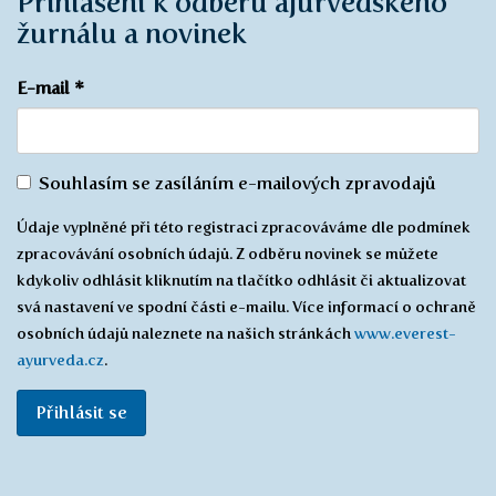
Přihlášení k odběru ájurvédského
žurnálu a novinek
E-mail
*
Souhlas
Souhlasím se zasíláním e-mailových zpravodajů
se
Údaje vyplněné při této registraci zpracováváme dle podmínek
zasíláním
zpracovávání osobních údajů. Z odběru novinek se můžete
*
kdykoliv odhlásit kliknutím na tlačítko odhlásit či aktualizovat
svá nastavení ve spodní části e-mailu. Více informací o ochraně
osobních údajů naleznete na našich stránkách
www.everest-
ayurveda.cz
.
Přihlásit se