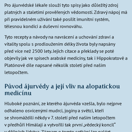
Pro ájurvédské lékaře slouží tyto spisy jako důležitý zdroj
platných a staletími prověřených vědomostí. Zdravý nápoj má
při pravidelném užívání také posílit imunitní systém,
tělesnou kondici a duševní rovnováhu.
Tyto recepty a návody na navrácení a uchování zdraví a
vitality spolu s prodloužením délky života byly napsány
před více než 2500 lety. Jejich citace a překlady se poté
objevily jak ve spisech arabské medicíny, tak i Hippokratově a
Platónově díle napsané několik století před naším
letopočtem.
Původ ájurvédy a její vliv na alopatickou
medicínu
Hluboké poznání, ze kterého ájurvéda vzešla, bylo nejprve
odhaleno osvícenými mudrci, jogíny a světci, kteří
se shromáždili někdy v 7. století před naším letopočtem
v předhůří Himálají a vytvořili tak první „vědecký koncil“
v dějinách lidstva. Záznam o tomto setkání lze nalézt