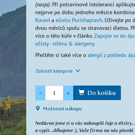
(nasja)
. Při potravinové intoleranci aplikujt
nejprve po dobu jednoho měsíce kombina
Karav
i a
elixíru Purishaprash
. Užívejte po
dvou měsíců spolu se stravovací dietou. Př
více o této kúře v článku
Zapojte se do áj
očisty - střeva & alergeny.
Přečtěte si také více o
alergii z pohledu áj
Zobrazit kategorie
Množství
-
+
Do košíku
Možnosti nákupu
Nedávno jsme si u vás nakoupili čaje a elixíry..
a vypít...děkujeme :), Vaše firma na nás půs