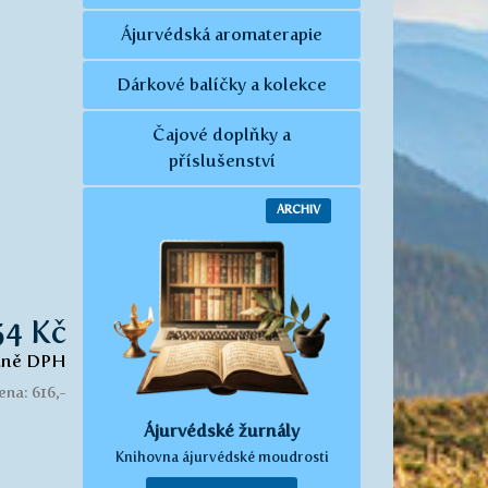
Ájurvédská aromaterapie
Dárkové balíčky a kolekce
Čajové doplňky a
příslušenství
ARCHIV
54 Kč
tně DPH
ena: 616,-
Ájurvédské žurnály
Knihovna ájurvédské moudrosti