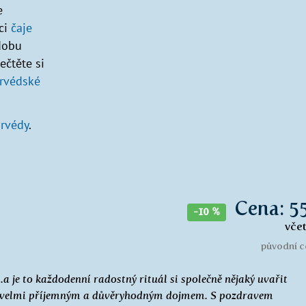
e
ci
čaje
 dobu
ečtěte si
urvédské
urvédy
.
Cena: 5
-10 %
vče
původní c
..a je to každodenní radostný rituál si společně nějaký uvařit
obí velmi příjemným a důvěryhodným dojmem. S pozdravem