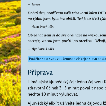
Tereza
Dobrý den, používám vaši zdravotní kůru DET
po týdnu jsem byla bez obtíží. Teď je to třetí t
Hana, Nový Jičín
Objednal jsem si do své ordinace na vyzkoušení
energie, kterou jsem pocítil po otevření. Děkuji
Mgr. Vorel Luděk
Podělte se o svou zkušenost a získejte slevu na da
Příprava
Himálajský ájurvédský čaj: Jednu čajovou l
zdravotní účinek 3–5 minut povařit nebo p
nechte 10 minut vyluhovat.
Ájurvédský elixír: užívejte jednu čajovou