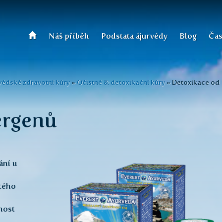
Náš příběh
Podstata ájurvédy
Blog
Čas
védské zdravotní kúry
»
Očistné & detoxikační kúry
»
Detoxikace od
ergenů
ání u
tého
nost