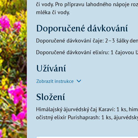
či vody. Pro přípravu lahodného nápoje ro
mléka či vody.
Doporučené dávkování
Doporučené dávkování čaje: 2–3 šálky de
Doporučené dávkování elixíru: 1 čajovou lž
Užívání
Zobrazit instrukce
Složení
Himálajský ájurvédský čaj Karavi: 1 ks, him
očistný elixír Purishaprash: 1 ks, ájurvédsk