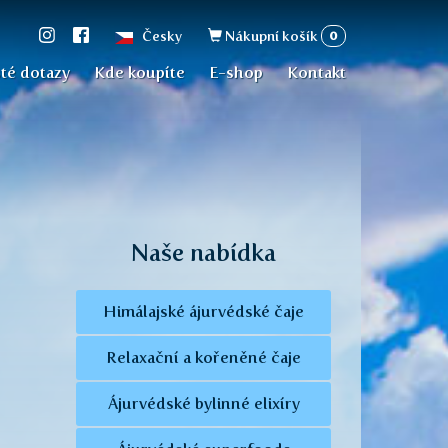
Vyhledávání
0
Česky
Nákupní košík
té dotazy
Kde koupíte
E-shop
Kontakt
Naše nabídka
Himálajské ájurvédské čaje
Relaxační a kořeněné čaje
Ájurvédské bylinné elixíry