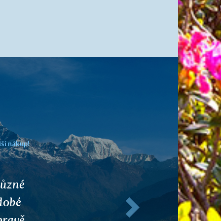
lší nákup!
 začal
Následující
 jak