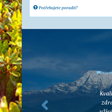
Potřebujete poradit?
Všech
Předchozí
Dobrý
jse