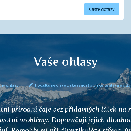
Časté dotazy
Vaše ohlasy
ny ohlasy
Podělte se o svou zkušenost a získejte slevu na da
 den, měl jsem velký problém se spánkem,
m pít čaj ASHWAGANDHA a spím celou noc
mimino. Díky