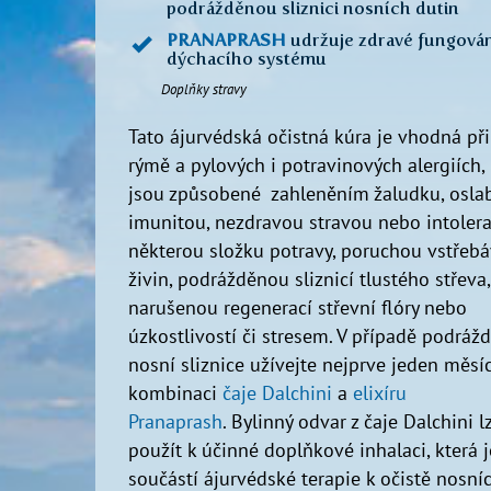
podrážděnou sliznici nosních dutin
PRANAPRASH
udržuje zdravé fungová
dýchacího systému
Doplňky stravy
Tato ájurvédská očistná kúra je vhodná př
rýmě a pylových i potravinových alergiích, 
jsou způsobené zahleněním žaludku, osl
imunitou, nezdravou stravou nebo intolera
některou složku potravy, poruchou vstřebá
živin, podrážděnou sliznicí tlustého střeva,
narušenou regenerací střevní flóry nebo
úzkostlivostí či stresem. V případě podráž
nosní sliznice užívejte nejprve jeden měsí
kombinaci
čaje Dalchini
a
elixíru
Pranaprash
. Bylinný odvar z čaje Dalchini l
použít k účinné doplňkové inhalaci, která j
součástí ájurvédské terapie k očistě nosní