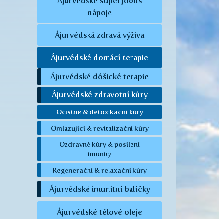
Ájurvédské superfoods
nápoje
Ájurvédská zdravá výživa
Ájurvédské domácí terapie
Ájurvédské dóšické terapie
Ájurvédské zdravotní kúry
Očistné & detoxikační kúry
Omlazující & revitalizační kúry
Ozdravné kúry & posílení
imunity
Regenerační & relaxační kúry
Ájurvédské imunitní balíčky
Ájurvédské tělové oleje