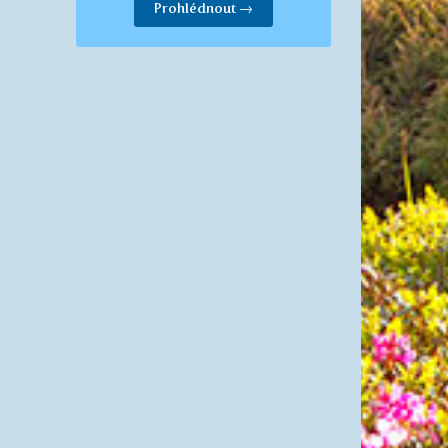
Prohlédnout →