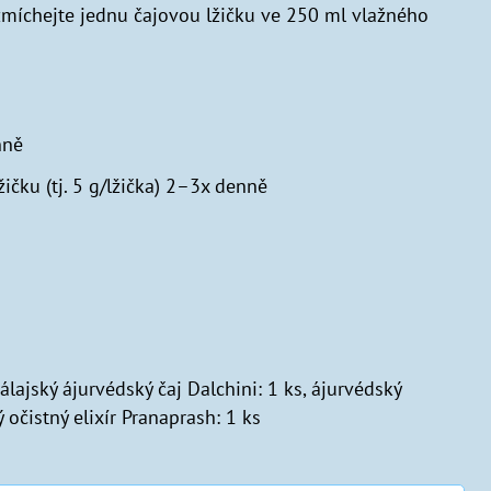
zmíchejte jednu čajovou lžičku ve 250 ml vlažného
nně
ičku (tj. 5 g/lžička) 2–3x denně
álajský ájurvédský čaj Dalchini: 1 ks, ájurvédský
ý očistný elixír Pranaprash: 1 ks