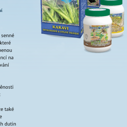
ní
i senné
které
abenou
ncí na
vání
děnosti
c
ze také
e
ch dutin