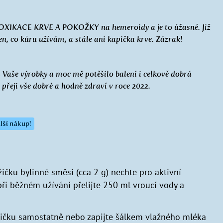
OXIKACE KRVE A POKOŽKY na hemeroidy a je to úžasné. Již
ýden, co kůru užívám, a stále ani kapička krve. Zázrak!
 Vaše výrobky a moc mě potěšilo balení i celkově dobrá
, přeji vše dobré a hodně zdraví v roce 2022.
lší nákup!
žičku bylinné směsi (cca 2 g) nechte pro aktivní
ři běžném užívání přelijte 250 ml vroucí vody a
 lžičku samostatně nebo zapijte šálkem vlažného mléka