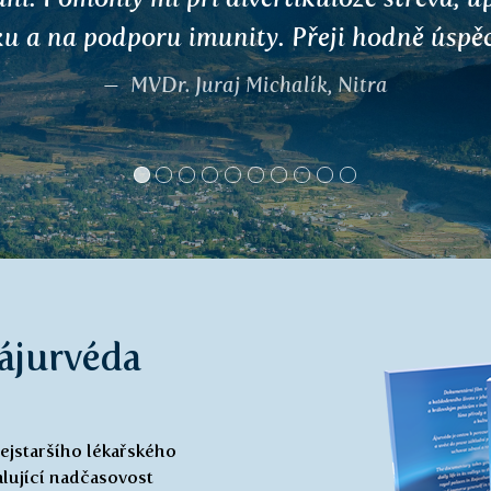
T. K.
 ájurvéda
jstaršího lékařského
lující nadčasovost