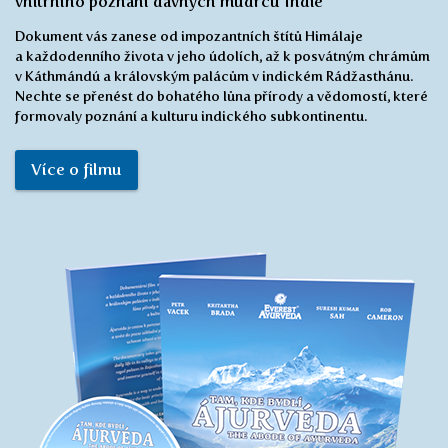
svůj čtvrtý nákup, tentokrát různých čajů,
které chci vyzkoušet. Doporučuji
každému, aby vyzkoušel tyto úžasné
produkty, rozhodně fungují. Jsem velmi
spokojený s výsledky a nyní jsem stálým a
celoživotním zákazníkem! Moc děkuji.
Jonathan Brown
Tam, kde bydlí ájurvéda
Dokumentární film na DVD