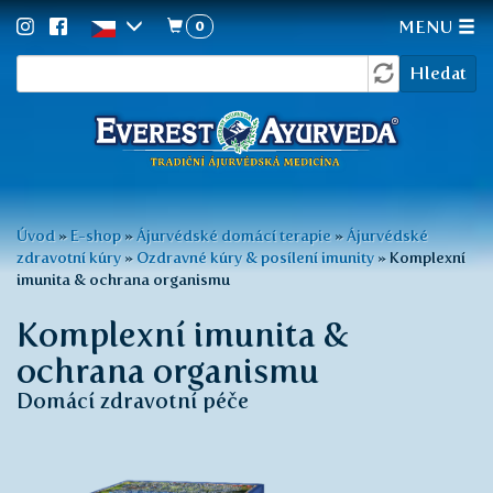
0
MENU
Vyhledávání
Přejít
Hledat
k
hlavnímu
obsahu
Jste
Úvod
»
E-shop
»
Ájurvédské domácí terapie
»
Ájurvédské
zdravotní kúry
»
Ozdravné kúry & posílení imunity
»
Komplexní
zde
imunita & ochrana organismu
Komplexní imunita &
ochrana organismu
Domácí zdravotní péče