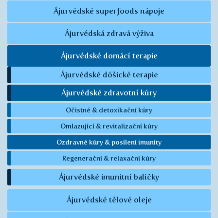
Ájurvédské superfoods nápoje
Ájurvédská zdravá výživa
Ájurvédské domácí terapie
Ájurvédské dóšické terapie
Ájurvédské zdravotní kúry
Očistné & detoxikační kúry
Omlazující & revitalizační kúry
Ozdravné kúry & posílení imunity
Regenerační & relaxační kúry
Ájurvédské imunitní balíčky
Ájurvédské tělové oleje