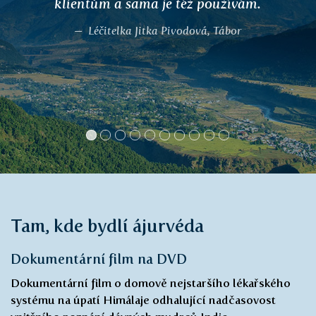
v důsledku opotřebení v práci a také
dnou. To mělo opravdu negativní dopad
na můj život, a to v podobě bolesti, ztráty
příjmů a omezené pohyblivosti. Nejprve
jsem si koupil Shalari. Neměl jsem od
tohoto produktu velké očekávání, protože
s produkty jiných výrobců jsem měl jen
malý nebo žádný úspěch, ale rozhodl jsem
se ho vyzkoušet. Tento produkt (a další)
skutečně funguje! Funguje velmi dobře.
Tento produkt mi změnil život a cítím se
mnohem lépe. Už 8 měsíců nemám dnu,
moje pohyblivost je mnohem lepší a
samozřejmě jsem mnohem šťastnější,
protože bolest zmizela. Právě jsem provedl