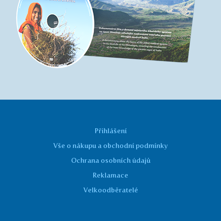
Dokumentární film o domově nejstaršího lékařského
systému na úpatí Himálaje odhalující nadčasovost
vnitřního poznání dávných mudrců Indie
Dokument vás zanese od impozantních štítů Himálaje
a každodenního života v jeho údolích, až k posvátným chrámům
v Káthmándú a královským palácům v indickém Rádžasthánu.
Nechte se přenést do bohatého lůna přírody a vědomostí, které
formovaly poznání a kulturu indického subkontinentu.
Více o filmu