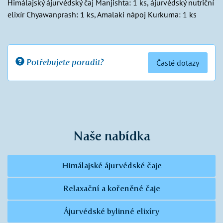
Himálajský ájurvédský čaj Manjishta: 1 ks, ájurvédský nutriční
elixír Chyawanprash: 1 ks, Amalaki nápoj Kurkuma: 1 ks
Potřebujete poradit?
Časté dotazy
Naše nabídka
Himálajské ájurvédské čaje
Relaxační a kořeněné čaje
Ájurvédské bylinné elixíry