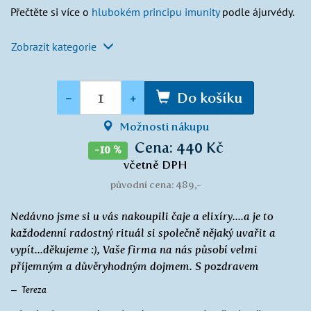
Přečtěte si více o
hlubokém principu imunity
podle ájurvédy.
Zobrazit kategorie
Množství
-
+
Do košíku
Možnosti nákupu
Cena: 440 Kč
-10 %
včetně DPH
původní cena: 489,-
Nedávno jsme si u vás nakoupili čaje a elixíry....a je to
každodenní radostný rituál si společně nějaký uvařit a
vypít...děkujeme :), Vaše firma na nás působí velmi
příjemným a důvěryhodným dojmem. S pozdravem
Tereza