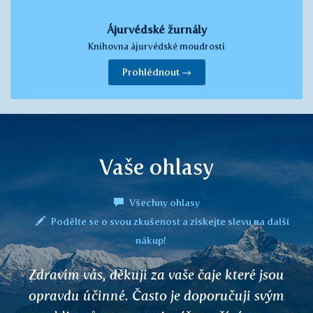
Ájurvédské žurnály
Knihovna ájurvédské moudrosti
Prohlédnout →
Vaše ohlasy
Všechny ohlasy
Podělte se o svou zkušenost a získejte slevu na další
nákup!
V posledních 10 letech jsem trpěl
ochromujícími bolestmi kloubů, částečně