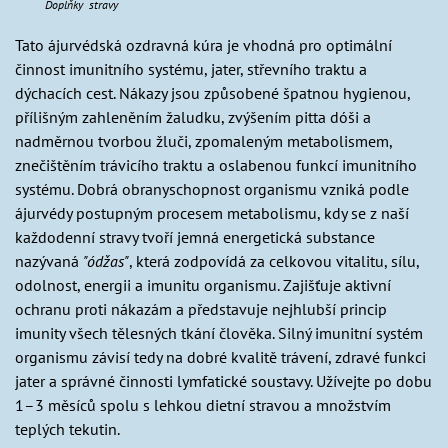
Doplňky stravy
Tato ájurvédská ozdravná kúra je vhodná pro optimální
činnost imunitního systému, jater, střevního traktu a
dýchacích cest. Nákazy jsou způsobené špatnou hygienou,
přílišným zahleněním žaludku, zvýšením pitta dóši a
nadměrnou tvorbou žluči, zpomaleným metabolismem,
znečištěním trávicího traktu a oslabenou funkcí imunitního
systému. Dobrá obranyschopnost organismu vzniká podle
ájurvédy postupným procesem metabolismu, kdy se z naší
každodenní stravy tvoří jemná energetická substance
nazývaná
"ódžas"
, která zodpovídá za celkovou vitalitu, sílu,
odolnost, energii a imunitu organismu. Zajišťuje aktivní
ochranu proti nákazám a představuje nejhlubší princip
imunity všech tělesných tkání člověka. Silný imunitní systém
organismu závisí tedy na dobré kvalitě trávení, zdravé funkci
jater a správné činnosti lymfatické soustavy. Užívejte po dobu
1–3 měsíců spolu s lehkou dietní stravou a množstvím
teplých tekutin.