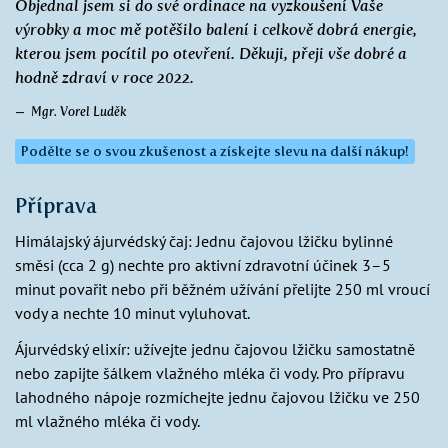
Objednal jsem si do své ordinace na vyzkoušení Vaše
výrobky a moc mě potěšilo balení i celkově dobrá energie,
kterou jsem pocítil po otevření. Děkuji, přeji vše dobré a
hodně zdraví v roce 2022.
Mgr. Vorel Luděk
Podělte se o svou zkušenost a získejte slevu na další nákup!
Příprava
Himálajský ájurvédský čaj: Jednu čajovou lžičku bylinné
směsi (cca 2 g) nechte pro aktivní zdravotní účinek 3–5
minut povařit nebo při běžném užívání přelijte 250 ml vroucí
vody a nechte 10 minut vyluhovat.
Ájurvédský elixír: užívejte jednu čajovou lžičku samostatně
nebo zapijte šálkem vlažného mléka či vody. Pro přípravu
lahodného nápoje rozmíchejte jednu čajovou lžičku ve 250
ml vlažného mléka či vody.