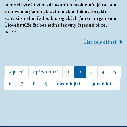
pomoci vyřešit více zdravotních problémů. Játra jsou
klíčovým orgánem, biochemickou laboratoří, která
souvisí s celou řadou biologických funkcí organismu.
Člověk může žít bez jedné ledviny či jedné plíce,
nelze…
Číst celý článek
« první
‹ předchozí
1
2
3
4
5
6
7
8
9
následující ›
poslední »