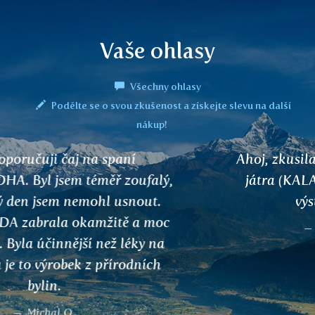
Vaše ohlasy
Všechny ohlasy
Podělte se o svou zkušenost a získejte slevu na další
nákup!
Ahoj, zkusila jsem váš himálajský čaj na
játra (KALAMEGHA) ve Švýcarsku na
výstavě. Zbožňuji ho.
Maryam Lankarany