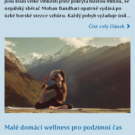
jsou kvůli velké vlhkosti ještě pokrytá hustou mlhou, se
nepálský sběrač Mohan Bandhari opatrně vydává po
úzké horské stezce vzhůru. Každý pohyb vyžaduje úsil…
Číst celý článek
Malé domácí wellness pro podzimní čas