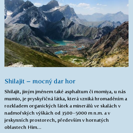
Shilajit – mocný dar hor
Shilajit, jiným jménem také asphaltum či momiya, u nás
mumio, je pryskyřičná látka, která vzniká hromaděním a
rozkladem organických látek a minerálů ve skalách v
nadmořských výškách od 3500–5000 m n.m. a v
jeskynních prostorech, především v hornatých
oblastech Him…