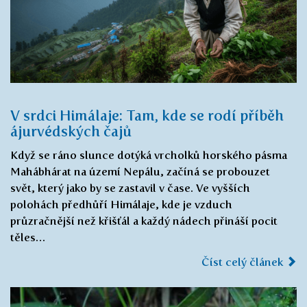
V srdci Himálaje: Tam, kde se rodí příběh
ájurvédských čajů
Když se ráno slunce dotýká vrcholků horského pásma
Mahábhárat na území Nepálu, začíná se probouzet
svět, který jako by se zastavil v čase. Ve vyšších
polohách předhůří Himálaje, kde je vzduch
průzračnější než křišťál a každý nádech přináší pocit
těles…
Číst celý článek