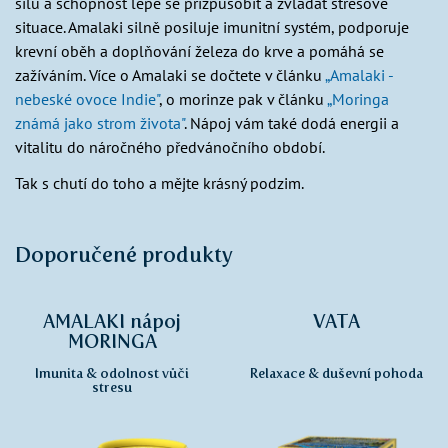
sílu a schopnost lépe se přizpůsobit a zvládat stresové
situace. Amalaki silně posiluje imunitní systém, podporuje
krevní oběh a doplňování železa do krve a pomáhá se
zažíváním. Více o Amalaki se dočtete v článku
„Amalaki -
nebeské ovoce Indie"
, o morinze pak v článku
„Moringa
známá jako strom života"
. Nápoj vám také dodá energii a
vitalitu do náročného předvánočního období.
Tak s chutí do toho a mějte krásný podzim.
Doporučené produkty
AMALAKI nápoj
VATA
MORINGA
Imunita & odolnost vůči
Relaxace & duševní pohoda
stresu