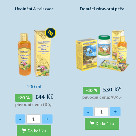
Uvolnění & relaxace
Domácí zdravotní péče
100 ml
530 Kč
-10 %
144 Kč
původní cena: 589,-
-20 %
původní cena 180,-
Množství
-
+
Množství
-
+
Do košíku
Do košíku