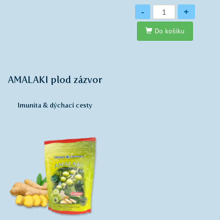
Množství
-
+
Do košíku
AMALAKI plod zázvor
Imunita & dýchací cesty