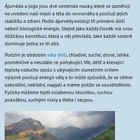
Ájurvéda a joģa jsou dvě sesterské nauky, které se zaměřují
na uvedení naší mysli a těla do rovnováhy a posilují jejich
stabilitu a zdraví. Podle ájurvédy existují tři primární dóši
neboli biologické energie. Stejně jako každý člověk má svou
dóšickou konstituci, která u něj převládá, také každé sezóně
dominuje jedna ze tří dóš.
Podzim je obdobím
váta dóši
, chladné, suché, drsné, lehké,
proměnlivé a neustále se pohybující. Vítr, déšť a klesající
teploty vzduchu spolu s ubývajícím slunečním svitem
výrazně posilují energii váty a to může způsobit, že se cítíme
úzkostliví, neklidní, napjatí a máme potíže se soustředěním.
Fyzicky můžeme trpět oslabenou imunitou, suchou
pokožkou, suchými vlasy a třeba i zácpou.