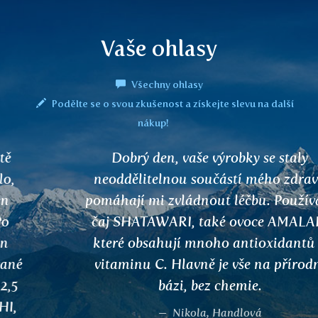
Vaše ohlasy
Všechny ohlasy
Podělte se o svou zkušenost a získejte slevu na další
nákup!
Dobrý den, vaše výrobky se staly
neoddělitelnou součástí mého zdraví,
pomáhají mi zvládnout léčbu. Používám
čaj SHATAWARI, také ovoce AMALAKI
které obsahují mnoho antioxidantů a
vitaminu C. Hlavně je vše na přírodní
bázi, bez chemie.
Nikola, Handlová