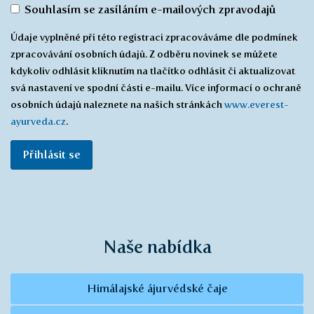
Souhlas
Souhlasím se zasíláním e-mailových zpravodajů
se
Údaje vyplněné při této registraci zpracováváme dle podmínek
zasíláním
zpracovávání osobních údajů. Z odběru novinek se můžete
*
kdykoliv odhlásit kliknutím na tlačítko odhlásit či aktualizovat
svá nastavení ve spodní části e-mailu. Více informací o ochraně
osobních údajů naleznete na našich stránkách
www.everest-
ayurveda.cz
.
Přihlásit se
Naše nabídka
Himálajské ájurvédské čaje