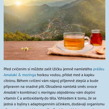
Před cvičením si můžete zalít lžičku jemně namletého
prášku
Amalaki & moringa
horkou vodou, přidat med a kapku
citrónu. Během cvičení vám nápoj příjemně zteplá a bude
připraven na snadné pití. Obsažená namletá směs ovoce
Amalaki
v kombinaci s
moringou olejodárnou
vám doplní
vitamín C a antioxidanty do těla. Vzhledem k tomu, že se
jedná o byliny s adaptogenním účinkem, dodávají organismu