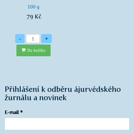
100 g
79 Kč
Množství
-
+
Do košíku
Přihlášení k odběru ájurvédského
žurnálu a novinek
E-mail
*