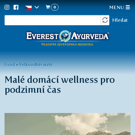
0
MENU
Vyhledávání
Přejít
Hledat
k
hlavnímu
obsahu
Jste
Úvod
»
Velkoodběratelé
zde
Malé domácí wellness pro
podzimní čas