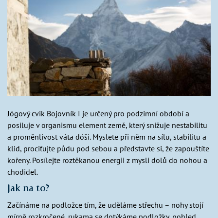
Jógový cvik Bojovník I je určený pro podzimní období a
posiluje v organismu element země, který snižuje nestabilitu
a proměnlivost váta dóši. Myslete při něm na sílu, stabilitu a
klid, prociťujte půdu pod sebou a představte si, že zapouštíte
kořeny. Posílejte roztěkanou energii z mysli dolů do nohou a
chodidel.
Jak na to?
Začínáme na podložce tím, že uděláme střechu – nohy stojí
mírně rozkročené, rukama se dotýkáme podložky, pohled