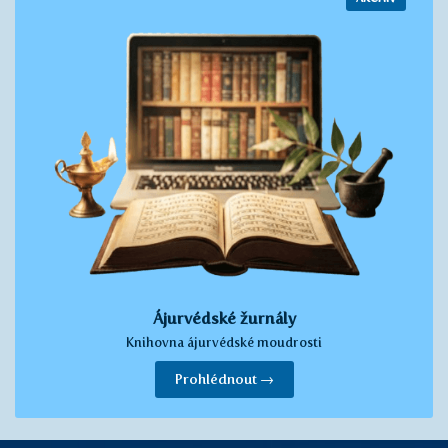
Ájurvédské žurnály
Knihovna ájurvédské moudrosti
Prohlédnout →