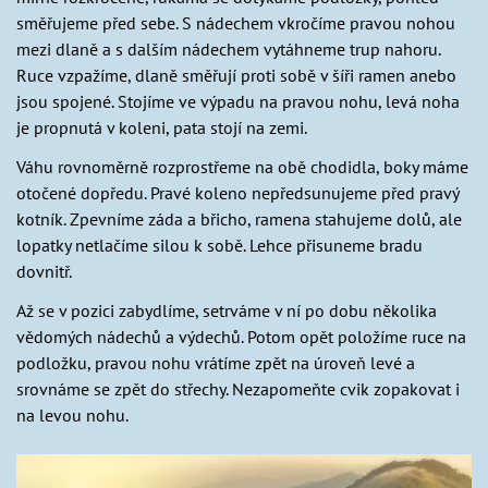
směřujeme před sebe. S nádechem vkročíme pravou nohou
mezi dlaně a s dalším nádechem vytáhneme trup nahoru.
Ruce vzpažíme, dlaně směřují proti sobě v šíři ramen anebo
jsou spojené. Stojíme ve výpadu na pravou nohu, levá noha
je propnutá v koleni, pata stojí na zemi.
Váhu rovnoměrně rozprostřeme na obě chodidla, boky máme
otočené dopředu. Pravé koleno nepředsunujeme před pravý
kotník. Zpevníme záda a břicho, ramena stahujeme dolů, ale
lopatky netlačíme silou k sobě. Lehce přisuneme bradu
dovnitř.
Až se v pozici zabydlíme, setrváme v ní po dobu několika
vědomých nádechů a výdechů. Potom opět položíme ruce na
podložku, pravou nohu vrátíme zpět na úroveň levé a
srovnáme se zpět do střechy. Nezapomeňte cvik zopakovat i
na levou nohu.