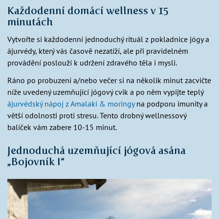
Každodenní domácí wellness v 15
minutách
Vytvořte si každodenní jednoduchý rituál z pokladnice jógy a
ájurvédy, který vás časově nezatíží, ale při pravidelném
provádění poslouží k udržení zdravého těla i mysli.
Ráno po probuzení a/nebo večer si na několik minut zacvičte
níže uvedený uzemňující jógový cvik a po něm vypijte teplý
ájurvédský nápoj z Amalaki & moringy
na podporu imunity a
větší odolnosti proti stresu. Tento drobný wellnessový
balíček vám zabere 10-15 minut.
Jednoduchá uzemňující jógová asána
„Bojovník I“