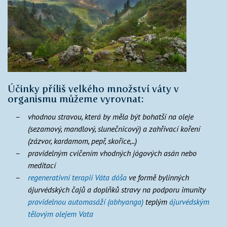
Účinky příliš velkého množství váty v
organismu můžeme vyrovnat:
vhodnou stravou, která by měla být bohatší na oleje
(sezamový, mandlový, slunečnicový) a zahřívací koření
(zázvor, kardamom, pepř, skořice,..)
pravidelným cvičením vhodných jógových asán nebo
meditací
regenerativní terapií Váta dóša
ve formě bylinných
ájurvédských čajů a doplňků stravy na podporu imunity
pravidelnou automasáží (abhyanga)
teplým
ájurvédským
tělovým olejem Vata