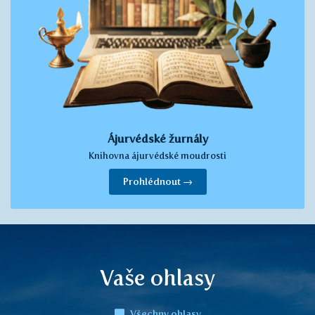
Ájurvédské žurnály
Knihovna ájurvédské moudrosti
Prohlédnout →
Vaše ohlasy
Všechny ohlasy