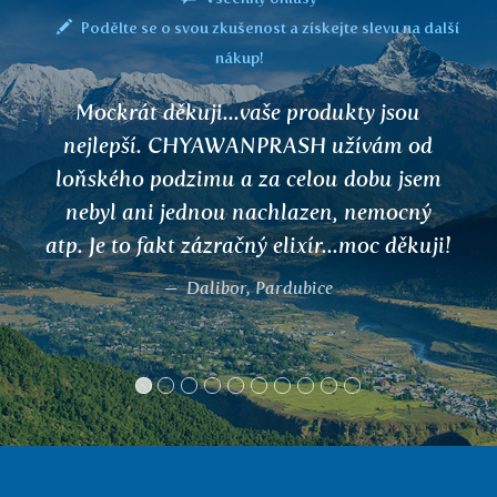
Podělte se o svou zkušenost a získejte slevu na další
nákup!
Dobrý den, ajurvédské čaje jsem užíval
zatím jen dva (PRANA a DALCHINI) a s
oběma jsem maximálně spokojen. Po
pravidelném užívání čaje DALCHINI jsem
již po měsíci byl bez alergie resp. příznaků
kýchání, svědění očí apod. Děkuji.
R. Frank