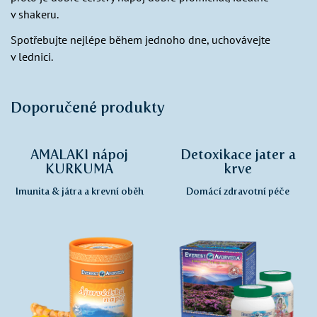
v shakeru.
Spotřebujte nejlépe během jednoho dne, uchovávejte
v lednici.
Doporučené produkty
AMALAKI nápoj
Detoxikace jater a
KURKUMA
krve
Imunita & játra a krevní oběh
Domácí zdravotní péče