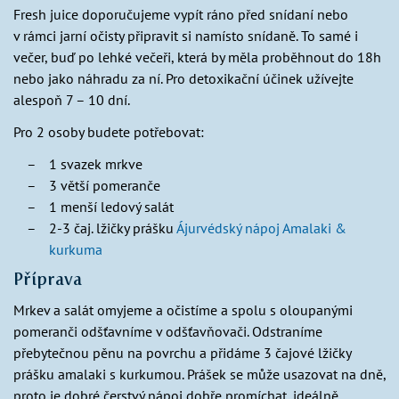
Fresh juice doporučujeme vypít ráno před snídaní nebo
v rámci jarní očisty připravit si namísto snídaně. To samé i
večer, buď po lehké večeři, která by měla proběhnout do 18h
nebo jako náhradu za ní. Pro detoxikační účinek užívejte
alespoň 7 – 10 dní.
Pro 2 osoby budete potřebovat:
1 svazek mrkve
3 větší pomeranče
1 menší ledový salát
2-3 čaj. lžičky prášku
Ájurvédský nápoj Amalaki &
kurkuma
Příprava
Mrkev a salát omyjeme a očistíme a spolu s oloupanými
pomeranči odšťavníme v odšťavňovači. Odstraníme
přebytečnou pěnu na povrchu a přidáme 3 čajové lžičky
prášku amalaki s kurkumou. Prášek se může usazovat na dně,
proto je dobré čerstvý nápoj dobře promíchat, ideálně