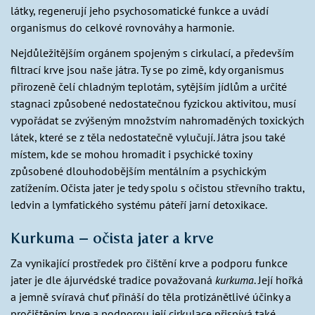
látky, regenerují jeho psychosomatické funkce a uvádí
organismus do celkové rovnováhy a harmonie.
Nejdůležitějším orgánem spojeným s cirkulací, a především
filtrací krve jsou naše játra. Ty se po zimě, kdy organismus
přirozeně čelí chladným teplotám, sytějším jídlům a určité
stagnaci způsobené nedostatečnou fyzickou aktivitou, musí
vypořádat se zvýšeným množstvím nahromaděných toxických
látek, které se z těla nedostatečně vylučují. Játra jsou také
místem, kde se mohou hromadit i psychické toxiny
způsobené dlouhodobějším mentálním a psychickým
zatížením. Očista jater je tedy spolu s očistou střevního traktu,
ledvin a lymfatického systému páteří jarní detoxikace.
Kurkuma – očista jater a krve
Za vynikající prostředek pro čištění krve a podporu funkce
jater je dle ájurvédské tradice považovaná
kurkuma
. Její hořká
a jemně svíravá chuť přináší do těla protizánětlivé účinky a
pročištěním krve a podporou její cirkulace přispívá také