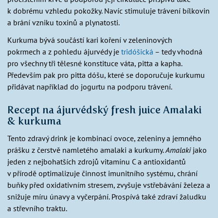
k dobrému vzhledu pokožky. Navíc stimuluje trávení bílkovin
a brání vzniku toxinů a plynatosti.
Kurkuma bývá součástí kari koření v zeleninových
pokrmech a z pohledu ájurvédy je
tridóšická
– tedy vhodná
pro všechny tři tělesné konstituce váta, pitta a kapha.
Především pak pro pitta dóšu, které se doporučuje kurkumu
přidávat například do jogurtu na podporu trávení.
Recept na ájurvédský fresh juice Amalaki
& kurkuma
Tento zdravý drink je kombinací ovoce, zeleniny a jemného
prášku z čerstvě namletého amalaki a kurkumy.
Amalaki
jako
jeden z nejbohatších zdrojů vitamínu C a antioxidantů
v přírodě optimalizuje činnost imunitního systému, chrání
buňky před oxidativním stresem, zvyšuje vstřebávání železa a
snižuje míru únavy a vyčerpání. Prospívá také zdraví žaludku
a střevního traktu.