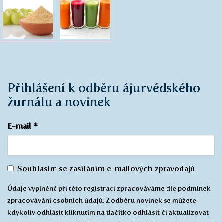
Přihlášení k odběru ájurvédského
žurnálu a novinek
E-mail
*
Souhlas
Souhlasím se zasíláním e-mailových zpravodajů
se
Údaje vyplněné při této registraci zpracováváme dle podmínek
zasíláním
zpracovávání osobních údajů. Z odběru novinek se můžete
*
kdykoliv odhlásit kliknutím na tlačítko odhlásit či aktualizovat