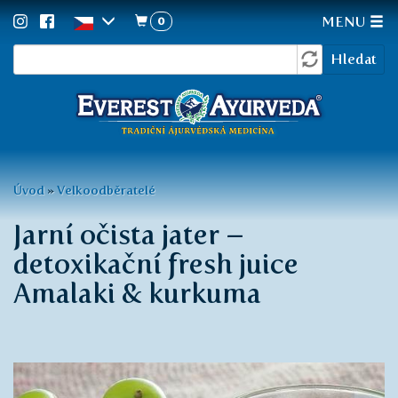
0
MENU
Vyhledávání
Přejít
Hledat
k
hlavnímu
obsahu
Jste
Úvod
»
Velkoodběratelé
zde
Jarní očista jater –
detoxikační fresh juice
Amalaki & kurkuma