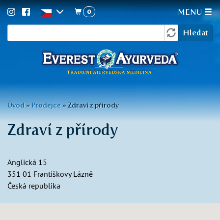
0
MENU
Vyhledávání
Přejít
Hledat
k
hlavnímu
obsahu
Jste
Úvod
»
Prodejce
»
Zdraví z přírody
zde
Zdraví z přírody
Anglická 15
351 01
Františkovy Lázně
Česká republika