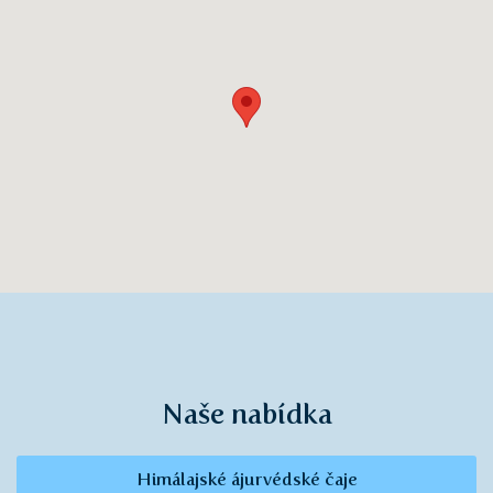
Naše nabídka
Himálajské ájurvédské čaje